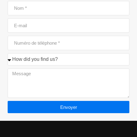
exceptionnel alliant
élégance et style
moderne.Ce lieu
haut de gamme est
une destination de
choix pour ceux qui
souhaitent découvrir
la vie nocturne
sophistiquée du
quartier de
l’Hivernage. […]
Envoyer