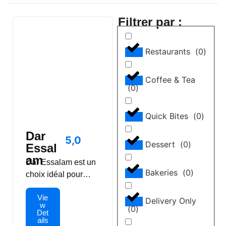
Filtrer par :
Restaurants
(
0
)
Coffee & Tea
(
0
)
Quick Bites
(
0
)
Dar
5,0
Dessert
(
0
)
Essal
am
Dar Essalam est un
Bakeries
(
0
)
choix idéal pour
ceux qui souhaitent
Vie
découvrir la
Delivery Only
w
(
0
)
véritable histoire et
Det
ails
la beauté