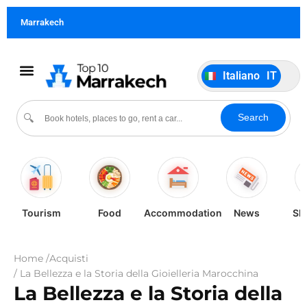
Français
FR
Marrakech
German
DE
Português
PT
Italiano
IT
Español
ES
Cultura & Eventi
Search
🔍
Tourism
Food
Accommodation
News
Sh
Home /
Acquisti
/ La Bellezza e la Storia della Gioielleria Marocchina
La Bellezza e la Storia della