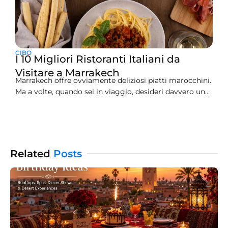
CIBO
I 10 Migliori Ristoranti Italiani da
Visitare a Marrakech
Marrakech offre ovviamente deliziosi piatti marocchini.
Ma a volte, quando sei in viaggio, desideri davvero un
sapore di casa, come il cibo italiano.Trovare il miglior
ristorante italiano che Marrakech offre può sembrare
complicato in una grande città. Abbiamo letto migliaia
di recensioni di viaggiatori e raccolto le migliori
informazioni per
Related
Posts