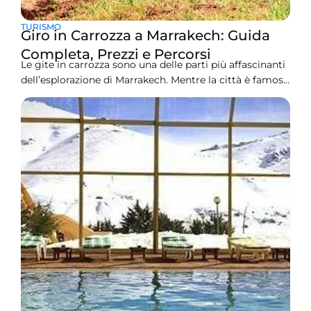
TURISMO
Giro in Carrozza a Marrakech: Guida
Completa, Prezzi e Percorsi
Le gite in carrozza sono una delle parti più affascinanti
dell’esplorazione di Marrakech. Mentre la città è famosa
per le avventure nel deserto, il quad e i campi di lusso,
l’esperienza della tradizionale gita in carrozza a cavalli a
Marrakech offre qualcosa di completamente diverso,
un viaggio lento, una bellezza