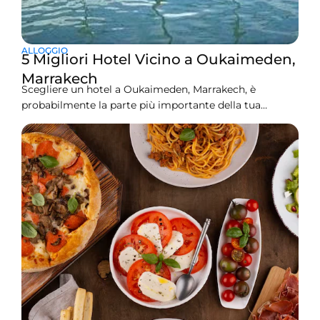
ALLOGGIO
5 Migliori Hotel Vicino a Oukaimeden,
Marrakech
Scegliere un hotel a Oukaimeden, Marrakech, è
probabilmente la parte più importante della tua
pianificazione. Se sbagli, sei bloccato in una stanza
gelida con coperte sottili. Se lo fai bene, sei seduto
accanto a un fuoco con un tajine caldo dopo una
giornata sulle piste. Oukaimeden si trova a 2.600