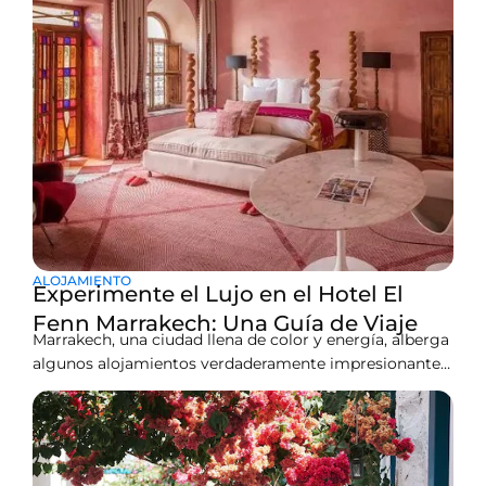
ALOJAMIENTO
Experimente el Lujo en el Hotel El
Fenn Marrakech: Una Guía de Viaje
Marrakech, una ciudad llena de color y energía, alberga
algunos alojamientos verdaderamente impresionantes
—uno de los más encantadores es el El Fenn Hotel
Marrakech. No es solo un hotel; al entrar, te sentirás
inmerso en un mundo de arte, color y tranquilidad. Si
uno está planeando visitar Marrakech buscando algo
más