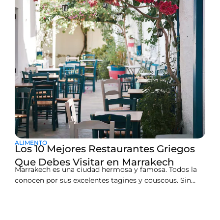
ALIMENTO
Los 10 Mejores Restaurantes Griegos
Que Debes Visitar en Marrakech
Marrakech es una ciudad hermosa y famosa. Todos la
conocen por sus excelentes tagines y couscous. Sin
embargo, después de unos días, podrías extrañar los
sabores frescos y ligeros del Mediterráneo. ¡Si eres un
gran fanático de la comida griega, estás de suerte! Esta