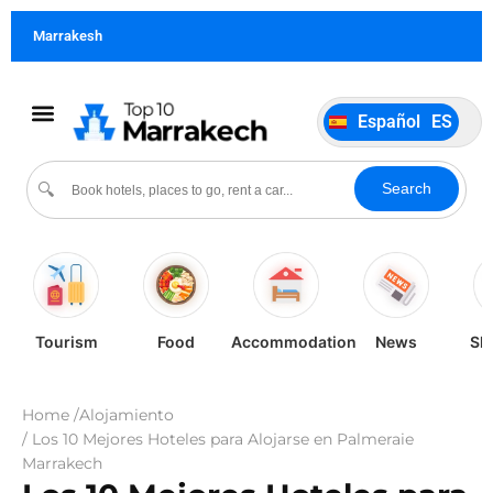
Français
FR
Marrakesh
German
DE
Italiano
IT
Español
ES
Português
PT
Cultura & Eventos
Sobre Nosotros
Search
🔍
Tourism
Food
Accommodation
News
Sh
Home /
Alojamiento
/ Los 10 Mejores Hoteles para Alojarse en Palmeraie
Marrakech