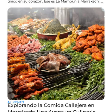
único en su corazón. Ese es La Mamounia Marrakech. Es
más que solo una estancia en un hotel, es una
encarnación de grandeza en Marruecos. Imagina el
paraíso: donde paseas por jardines bellamente
cuidados, y los interiores están tallados de la
ALIMENTO
Explorando la Comida Callejera en
Marrakech: Una Aventura Culinaria