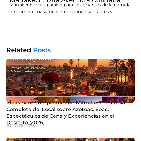
Marrakech es un paraíso para los amantes de la comida,
ofreciendo una variedad de sabores vibrantes y
auténtica comida callejera marroquí. Desde parrillas
chisporroteantes hasta aromáticos tagines, los
bulliciosos mercados y puestos de comida de la ciudad
ofrecen un festín para los sentidos. Si te preguntas qué
comer en Marrakech,
Related
Posts
Ideas para Cumpleaños en Marrakech: La Guía
Completa del Local sobre Azoteas, Spas,
Espectáculos de Cena y Experiencias en el
Desierto (2026)
JULIO 28, 2026