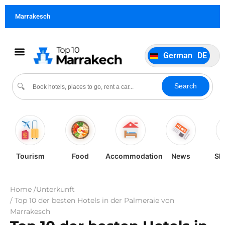
Français
FR
Marrakesch
Italiano
IT
Português
PT
German
DE
Español
ES
Kultur und Veranstaltungen
Search
🔍
Tourism
Food
Accommodation
News
Sh
Home /
Unterkunft
/ Top 10 der besten Hotels in der Palmeraie von
Marrakesch