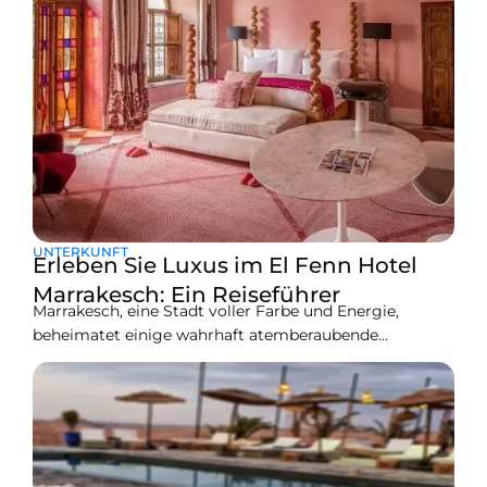
UNTERKUNFT
Erleben Sie Luxus im El Fenn Hotel
Marrakesch: Ein Reiseführer
Marrakesch, eine Stadt voller Farbe und Energie,
beheimatet einige wahrhaft atemberaubende
Unterkünfte—eine der bezauberndsten davon ist das El
Fenn Hotel Marrakesch. Es ist nicht nur ein Hotel—
wenn Sie eintreten, finden Sie sich in einer Welt aus
Kunst, Farben und Ruhe wieder. Wenn Sie einen
Besuch in Marrakesch planen und mehr