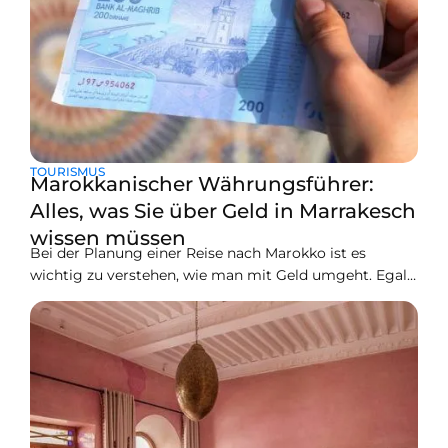
TOURISMUS
Marokkanischer Währungsführer:
Alles, was Sie über Geld in Marrakesch
wissen müssen
Bei der Planung einer Reise nach Marokko ist es
wichtig zu verstehen, wie man mit Geld umgeht. Egal,
ob Sie die lebhaften Märkte von Marrakesch besuchen
oder die reiche Geschichte von Fès erkunden, wenn Sie
über die Währung und den Geldumtausch Bescheid
wissen, wird Ihr Reiseerlebnis erleichtert. In diesem
Leitfaden