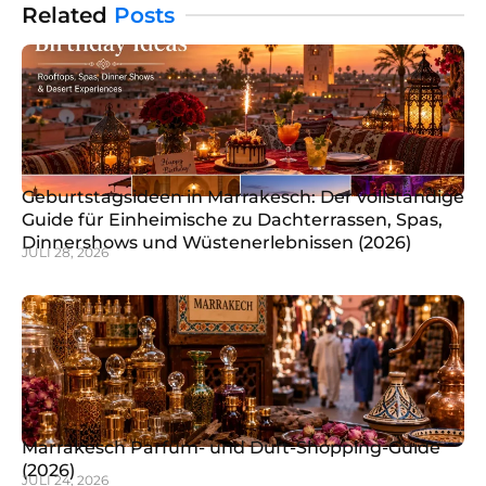
exotischen Texturen gleichermaßen gewebt ist. Wir
Related
Posts
sprechen hier
Geburtstagsideen in Marrakesch: Der vollständige
Guide für Einheimische zu Dachterrassen, Spas,
Dinnershows und Wüstenerlebnissen (2026)
JULI 28, 2026
Marrakesch Parfüm- und Duft-Shopping-Guide
(2026)
JULI 24, 2026