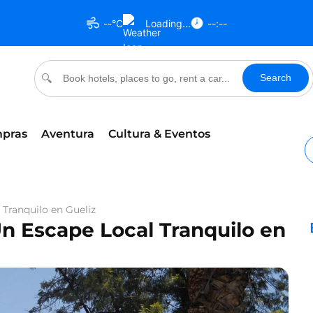
--°C
Loading...
--:--
Search
🔍
pras
Aventura
Cultura & Eventos
 Tranquilo en Gueliz
Un Escape Local Tranquilo en