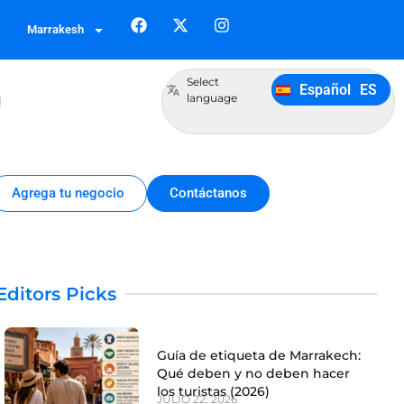
Français
FR
Marrakesh
German
DE
Italiano
IT
Select
Español
ES
Português
PT
language
Agrega tu negocio
Contáctanos
Editors Picks
Guía de etiqueta de Marrakech:
Qué deben y no deben hacer
los turistas (2026)
JULIO 22, 2026