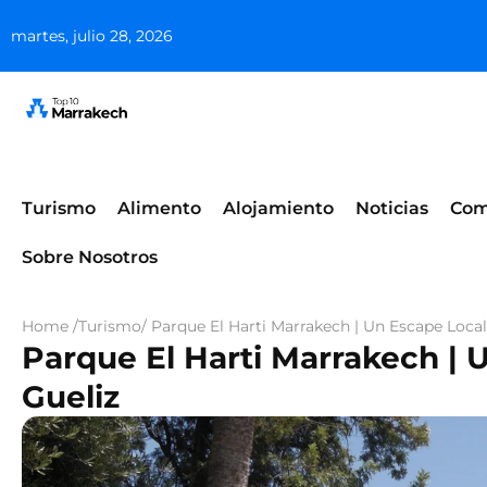
martes, julio 28, 2026
Turismo
Alimento
Alojamiento
Noticias
Com
Sobre Nosotros
Home /
Turismo
/ Parque El Harti Marrakech | Un Escape Local
Parque El Harti Marrakech | 
Gueliz