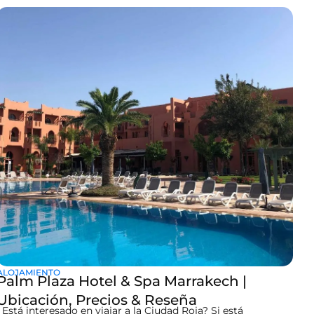
paisajes impresionantes? Mientras sueñas con té de menta y
el desierto del Sahara, no olvides un detalle práctico
esencial: el tipo de enchufes que se usan en Marruecos — y
si tus dispositivos son
ALOJAMIENTO
Palm Plaza Hotel & Spa Marrakech |
Ubicación, Precios & Reseña
¿Está interesado en viajar a la Ciudad Roja? Si está