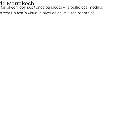
de Marrakech
Marrakech, con sus tonos terracota y la bulliciosa medina,
ofrece un festín visual a nivel de calle. Y realmente se
convierte en un gran festín a nivel de calle en toda su gloria
terracota: lleno de bullicio de los sinuosos callejones de la
medina. Pero para entender realmente la ciudad,