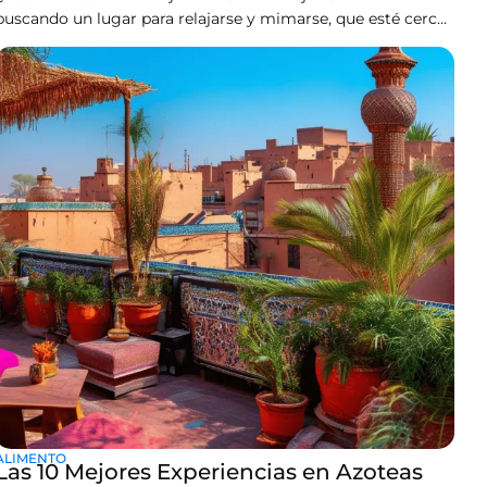
buscando un lugar para relajarse y mimarse, que esté cerca
de la acción pero lo suficientemente alejado del ruido,
entonces el Palm Plaza Hotel & Spa Marrakech podría ser el
destino perfecto para usted. El hotel de 5 estrellas combina
ALIMENTO
Las 10 Mejores Experiencias en Azoteas