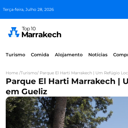
Terça-feira, Julho 28, 2026
Turismo
Comida
Alojamento
Notícias
Comp
Home /
Turismo
/ Parque El Harti Marrakech | Um Refúgio Loc
Parque El Harti Marrakech | 
em Gueliz