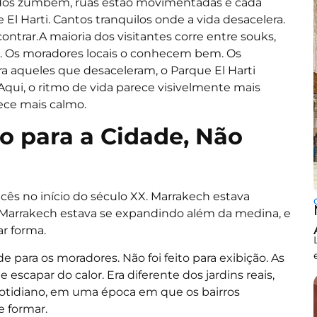
cados zumbem, ruas estão movimentadas e cada
El Harti. Cantos tranquilos onde a vida desacelera.
ontrar.
A maioria dos visitantes corre entre souks,
no. Os moradores locais o conhecem bem. Os
a aqueles que desaceleram, o Parque El Harti
Aqui, o ritmo de vida parece visivelmente mais
rece mais calmo.
do para a Cidade, Não
ncês no início do século XX. Marrakech estava
 Marrakech estava se expandindo além da medina, e
r forma.
 para os moradores. Não foi feito para exibição. As
escapar do calor. Era diferente dos jardins reais,
 cotidiano, em uma época em que os bairros
 formar.