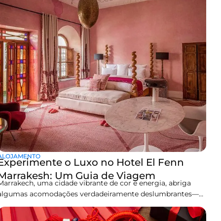
que lembram os visitantes do legado cultural e
ALOJAMENTO
Experimente o Luxo no Hotel El Fenn
Marrakesh: Um Guia de Viagem
Marrakech, uma cidade vibrante de cor e energia, abriga
algumas acomodações verdadeiramente deslumbrantes—
sendo uma das mais encantadoras o Hotel El Fenn
Marrakech. Não é apenas um hotel—ao entrar, você se verá