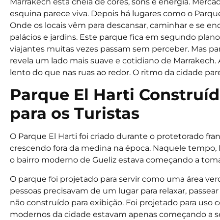
Marrakech está cheia de cores, sons e energia. Mer
esquina parece viva. Depois há lugares como o Parque 
Onde os locais vêm para descansar, caminhar e se enc
palácios e jardins. Este parque fica em segundo pla
viajantes muitas vezes passam sem perceber. Mas par
revela um lado mais suave e cotidiano de Marrakech. 
lento do que nas ruas ao redor. O ritmo da cidade pa
Parque El Harti Construí
para os Turistas
O Parque El Harti foi criado durante o protetorado fra
crescendo fora da medina na época. Naquele tempo,
o bairro moderno de Gueliz estava começando a toma
O parque foi projetado para servir como uma área verde
pessoas precisavam de um lugar para relaxar, passear e 
não construído para exibição. Foi projetado para uso
modernos da cidade estavam apenas começando a se