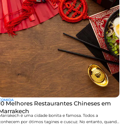
imerso em um mundo de arte, cor e tranquilidade. Se
alguém está planejando uma visita a Marrakech buscando
algo
COMIDA
10 Melhores Restaurantes Chineses em
Marrakech
Marrakech é uma cidade bonita e famosa. Todos a
conhecem por ótimos tagines e cuscuz. No entanto, quando
você está viajando, pode começar a desejar algo diferente.