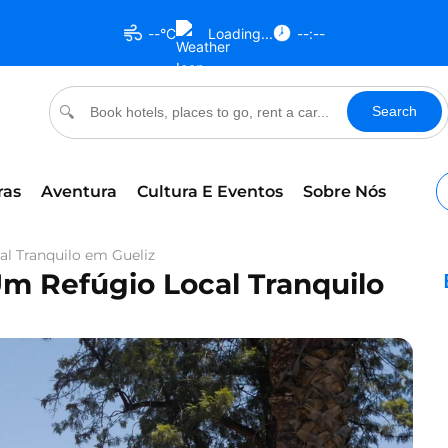
--°C
Loading...
--:--
Search
🔍
ras
Aventura
Cultura E Eventos
Sobre Nós
al Tranquilo em Gueliz
Um Refúgio Local Tranquilo