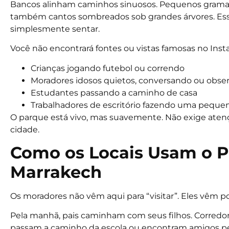
Bancos alinham caminhos sinuosos. Pequenos gramado
também cantos sombreados sob grandes árvores. Esses 
simplesmente sentar.
Você não encontrará fontes ou vistas famosas no Insta
Crianças jogando futebol ou correndo
Moradores idosos quietos, conversando ou obs
Estudantes passando a caminho de casa
Trabalhadores de escritório fazendo uma peque
O parque está vivo, mas suavemente. Não exige atençã
cidade.
Como os Locais Usam o P
Marrakech
Os moradores não vêm aqui para “visitar”. Eles vêm p
Pela manhã, pais caminham com seus filhos. Corred
passam a caminho da escola ou encontram amigos p