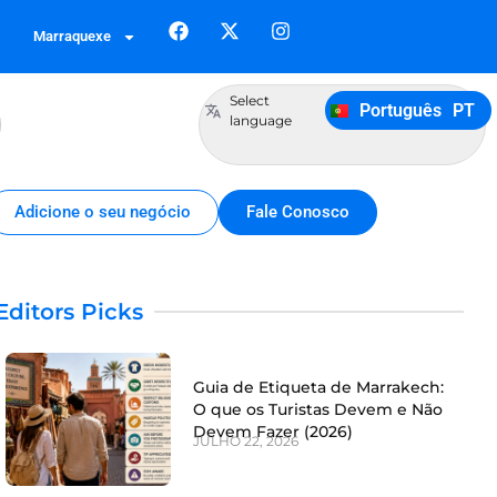
Français
FR
Marraquexe
German
DE
Italiano
IT
Select
Português
PT
Español
ES
language
Adicione o seu negócio
Fale Conosco
Editors Picks
Guia de Etiqueta de Marrakech:
O que os Turistas Devem e Não
Devem Fazer (2026)
JULHO 22, 2026