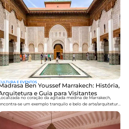
CULTURA E EVENTOS
Madrasa Ben Youssef Marrakech: História,
Arquitetura e Guia para Visitantes
Localizada no coração da agitada medina de Marrakech,
encontra-se um exemplo tranquilo e belo de arte/arquitetura
islâmica – a Madrasa Ben Youssef.Uma antiga faculdade
islâmica, agora um belo sítio histórico, a Madrasa Ben
Youssef é um dos muitos maravilhosos locais em Marrocos