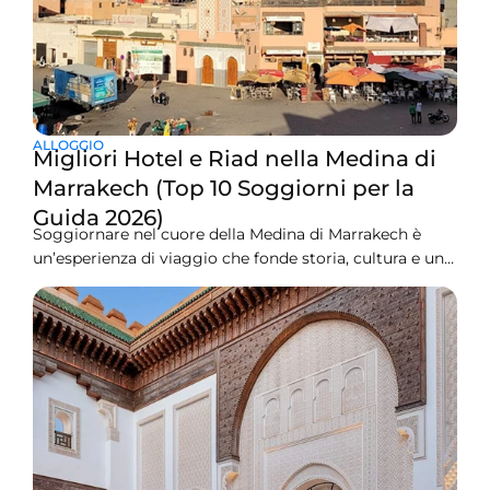
ALLOGGIO
Migliori Hotel e Riad nella Medina di
Marrakech (Top 10 Soggiorni per la
Guida 2026)
Soggiornare nel cuore della Medina di Marrakech è
un’esperienza di viaggio che fonde storia, cultura e una
vita locale vibrante. La Medina è la vecchia città
murata, un labirinto di vicoli stretti, souk affollati,
antichi palazzi, caffè sui tetti e cortili nascosti. Molti
visitatori che cercano hotel nella Medina di