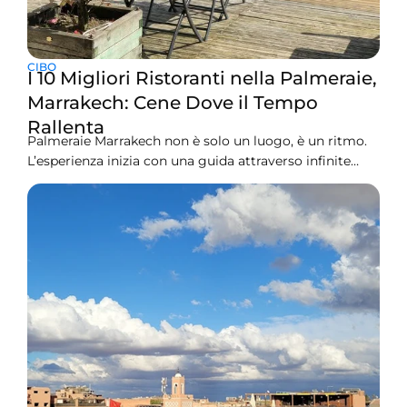
CIBO
I 10 Migliori Ristoranti nella Palmeraie,
Marrakech: Cene Dove il Tempo
Rallenta
Palmeraie Marrakech non è solo un luogo, è un ritmo.
L’esperienza inizia con una guida attraverso infinite
palme. Vedrai strade serene e resort bassi che
sembrano volutamente distanti dal trambusto della
città ancora prima di sederti al tavolo. Questa
separazione è ciò che definisce il mangiare qui. I
ristoranti che