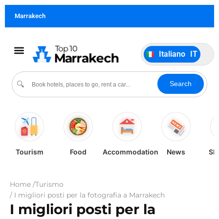
Français
FR
Marrakech
German
DE
Português
PT
Italiano
IT
Español
ES
Cultura & Eventi
Search
🔍
Tourism
Food
Accommodation
News
Sh
Home /
Turismo
/ I migliori posti per la fotografia a Marrakech
I migliori posti per la