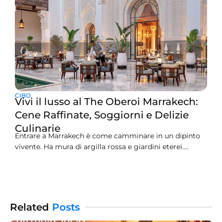
CIBO
Vivi il lusso al The Oberoi Marrakech:
Cene Raffinate, Soggiorni e Delizie
Culinarie
Entrare a Marrakech è come camminare in un dipinto
vivente. Ha mura di argilla rossa e giardini eterei.
Amerai l’eco della tradizione che chiama per le strade.
Scopri il meglio della città con The Oberoi Marrakech.
Questa oasi serena è a soli 20 minuti dal trambusto
della Medina. Un rifugio
Related
Posts