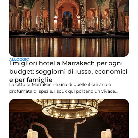
ALLOGGIO
I migliori hotel a Marrakech per ogni
budget: soggiorni di lusso, economici
e per famiglie
La città di Marrakech è una di quelle il cui aria è
profumata di spezie. I souk qui portano un vivace
fermento ai sensi. Puoi assistere ai secoli di cultura che
prendono vita dietro le venerabili mura della sua
città.Dai cercatori di lusso ai viaggiatori con zaino in
spalla e