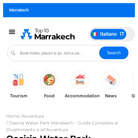
Français
FR
Marrakech
German
DE
Português
PT
Italiano
IT
Español
ES
Cultura & Eventi
Search
🔍
Tourism
Food
Accommodation
News
Sh
Home /
Avventura
/ Oasiria Water Park Marrakech – Guida Completa al
Divertimento e all’Avventura