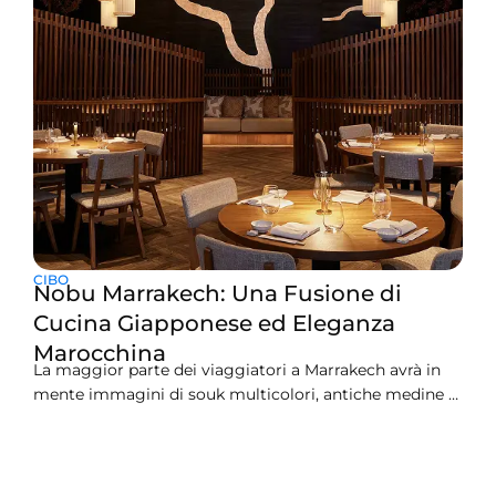
CIBO
Nobu Marrakech: Una Fusione di
Cucina Giapponese ed Eleganza
Marocchina
La maggior parte dei viaggiatori a Marrakech avrà in
mente immagini di souk multicolori, antiche medine e
un’atmosfera ricca di spezie. Ma questa piccola gemma
di lusso si trova nel cuore della città, ora tutta dedicata
alla cucina raffinata e all’eleganza marocchina, Nobu
Marrakech. Questa destinazione offre più di un