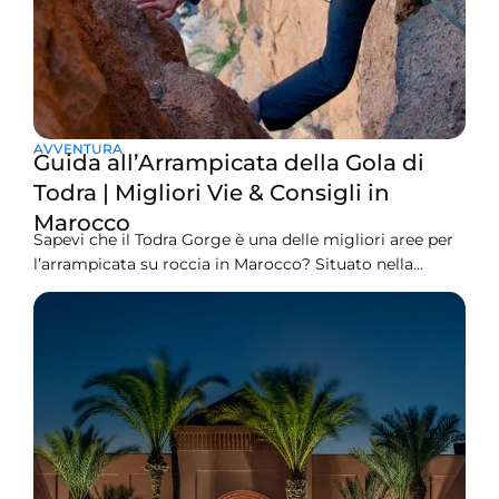
AVVENTURA
Guida all’Arrampicata della Gola di
Todra | Migliori Vie & Consigli in
Marocco
Sapevi che il Todra Gorge è una delle migliori aree per
l’arrampicata su roccia in Marocco? Situato nella
Catena montuosa dell’Atlante, è una caratteristica
naturale incredibile che è davvero notevole, attirando
scalatori da ogni angolo del globo. Sei annoiato dalla
routine urbana e cerchi una fuga rapida senza
impegnarti completamente