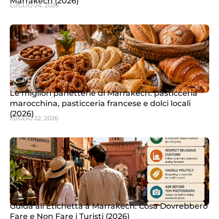
Marrakech (2026)
LUGLIO 24, 2026
Le migliori panetterie di Marrakech: pasticceria
marocchina, pasticceria francese e dolci locali
(2026)
LUGLIO 22, 2026
Guida all’Etichetta a Marrakech: Cosa Dovrebbero
Fare e Non Fare i Turisti (2026)