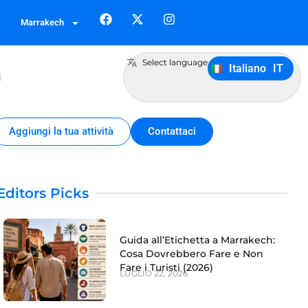
Français
FR
Marrakech
German
DE
Português
PT
Select language
Italiano
IT
Español
ES
Aggiungi la tua attività
Contattaci
Editors Picks
Guida all’Etichetta a Marrakech:
Cosa Dovrebbero Fare e Non
Fare i Turisti (2026)
LUGLIO 22, 2026