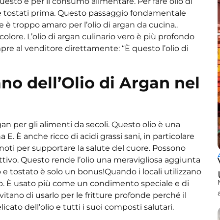
esto è per il consumo alimentare. Per fare
olio di
te tostati prima. Questo passaggio fondamentale
re è troppo amaro per l’olio di
argan da cucina.
.
colore. L’olio di argan culinario vero è più profondo
mpre al venditore direttamente: “È questo l’olio di
ano dell’Olio di Argan nel
gan per gli alimenti da secoli. Questo olio è una
E. È anche ricco di acidi grassi sani, in particolare
 noti per supportare la salute del cuore. Possono
cattivo. Questo rende l’olio una meravigliosa aggiunta
o e tostato è solo un bonus!
Quando i locali utilizzano
petto. È usato più come un condimento speciale e di
itano di usarlo per le fritture profonde perché il
cato dell’olio e tutti i suoi composti salutari.