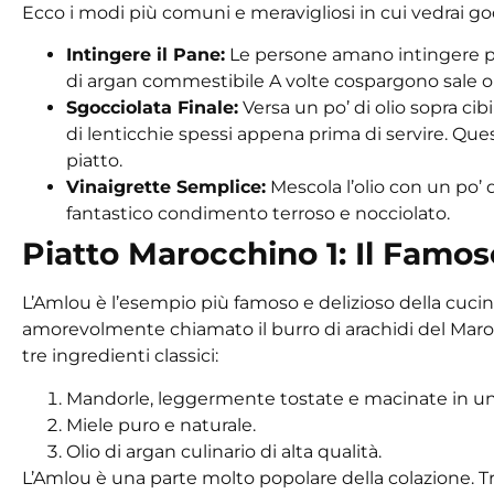
Ecco i modi più comuni e meravigliosi in cui vedrai god
Intingere il Pane:
Le persone amano intingere pa
di argan commestibile
A volte cospargono sale o
Sgocciolata Finale:
Versa un po’ di olio sopra cib
di lenticchie spessi appena prima di servire. Que
piatto.
Vinaigrette Semplice:
Mescola l’olio con un po’ 
fantastico condimento terroso e nocciolato.
Piatto Marocchino 1: Il Famo
L’Amlou è l’esempio più famoso e delizioso della cucina
amorevolmente chiamato il burro di arachidi del Maro
tre ingredienti classici:
Mandorle, leggermente tostate e macinate in una
Miele puro e naturale.
Olio di argan culinario di alta qualità.
L’Amlou è una parte molto popolare della colazione.