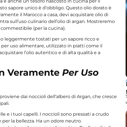
ma è anche un tesoro nascosto in cucina per il
to sapore unico è d’obbligo. Questo olio dorato è
amente il Marocco a casa, devi acquistare olio di
ra sull’uso culinario dell’olio di argan. Mostreremo
an commestibile (per la cucina).
sono leggermente tostati per un sapore ricco e
 per uso alimentare, utilizzato in piatti come il
quistare l’olio autentico e di alta qualità e a
gan Veramente
Per Uso
proviene dai noccioli dell’albero di Argan, che cresce
pali.
e e i tuoi capelli. I noccioli sono pressati a crudo
re per la bellezza. Ha un odore neutro.