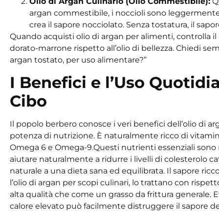
Olio di Argan Culinario (Olio Commestibile):
Qu
argan commestibile
, i noccioli sono leggermen
crea il sapore
nocciolato
. Senza tostatura, il sapo
Quando acquisti olio di argan per alimenti, controlla il 
dorato-marrone rispetto all’olio di bellezza. Chiedi se
argan tostato, per uso alimentare?”
I Benefici e l’Uso Quotidi
Cibo
Il popolo berbero conosce i veri benefici dell’olio di ar
potenza di nutrizione. È naturalmente ricco di vitamina 
Omega 6 e Omega-9.
Questi nutrienti essenziali sono
aiutare naturalmente a ridurre i livelli di colesterolo 
naturale a una dieta sana ed equilibrata. Il sapore ricc
l’olio di argan per scopi culinari, lo trattano con ris
alta qualità che come un grasso da frittura generale. Ev
calore elevato può facilmente distruggere il sapore deli