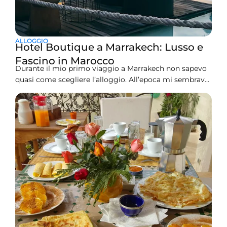
ALLOGGIO
Hotel Boutique a Marrakech: Lusso e
Fascino in Marocco
Durante il mio primo viaggio a Marrakech non sapevo
quasi come scegliere l’alloggio. All’epoca mi sembrava
che un hotel fosse l’unica opzione, e mi sono ritrovato
in una stanza d’hotel che pensavo appartenesse a una
categoria anonima e generica. Quella fu la volta in cui
mi resi conto di aver