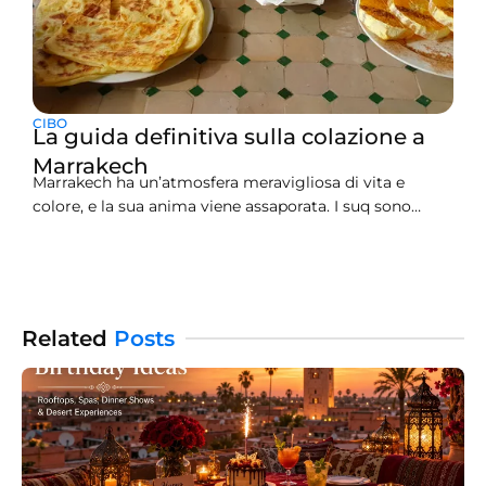
CIBO
La guida definitiva sulla colazione a
Marrakech
Marrakech ha un’atmosfera meravigliosa di vita e
colore, e la sua anima viene assaporata. I suq sono
vivaci, e i riad portano la loro rete di intrighi. Ogni
piccolo spazio ti attira in un piacere diverso.
Naturalmente, iniziare la giornata con una colazione in
questa affascinante città è un grande
Related
Posts