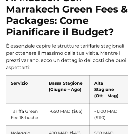
Marrakech Green Fees &
Packages: Come
Pianificare il Budget?
È essenziale capire le strutture tariffarie stagionali
per ottenere il massimo dalla tua visita. Mentre i
prezzi variano, ecco un dettaglio dei costi che puoi
aspettarti:
Servizio
Bassa Stagione
Alta
(Giugno – Ago)
Stagione
(Ott – Mag)
Tariffa Green
~650 MAD ($65)
~1,100 MAD
Fee 18-buche
($110)
Noleggio
400 MAD ($40)
500 MAD