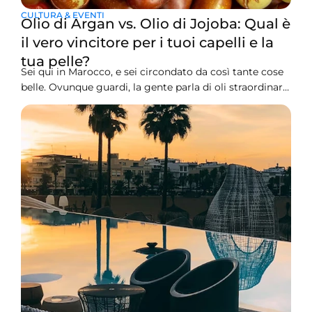
CULTURA & EVENTI
Olio di Argan vs. Olio di Jojoba: Qual è
il vero vincitore per i tuoi capelli e la
tua pelle?
Sei qui in Marocco, e sei circondato da così tante cose
belle. Ovunque guardi, la gente parla di oli straordinari.
Due grandi nomi continuano a emergere sempre di
nuovo: l’olio di Argan e l’olio di Jojoba. Entrambi sono
stelle enormi in questo momento. Entrambi
promettono di fare grandi cose per