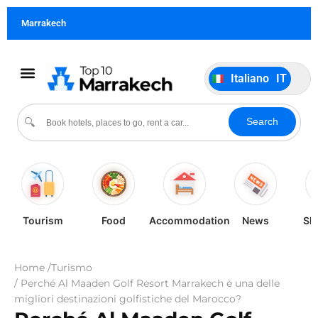
Français
FR
Marrakech
German
DE
Português
PT
Italiano
IT
Español
ES
Cultura & Eventi
Search
🔍
Tourism
Food
Accommodation
News
Sh
Home /
Turismo
/ Perché Al Maaden Golf Resort Marrakech è una delle
migliori destinazioni golfistiche del Marocco?