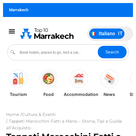
Français
FR
Marrakech
German
DE
Português
PT
Italiano
IT
Español
ES
Cultura & Eventi
Search
🔍
Tourism
Food
Accommodation
News
Sh
Home /
Cultura & Eventi
/ Tappeti Marocchini Fatti a Mano – Storia, Tipi e Guida
all’Acquisto