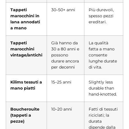
Tappeti
30–50+ anni
Più durevoli,
marocchini in
spesso pezzi
lana annodati
ereditari.
a mano
Tappeti
Già hanno da
La qualità
marocchini
30 a 80 anni e
fatta a mano
vintage/antichi
possono
consente
durare ancora
lunghe durate
per decenni
di vita.
Kilims tessuti a
15–25 anni
Slightly less
mano piatti
durable than
hand-knotted.
Boucherouite
10–20 anni
Fatti di tessuti
(tappeti a
riciclati; la
pezze)
durata
dipende dalla