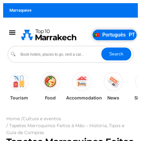
Français
FR
Marraquexe
German
DE
Italiano
IT
Português
PT
Español
ES
Cultura e eventos
Search
🔍
Tourism
Food
Accommodation
News
Sh
Home /
Cultura e eventos
/ Tapetes Marroquinos Feitos à Mão – História, Tipos e
Guia de Compras