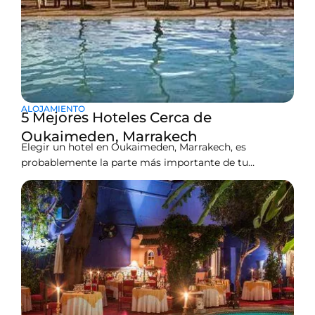
ALOJAMIENTO
5 Mejores Hoteles Cerca de
Oukaimeden, Marrakech
Elegir un hotel en Oukaimeden, Marrakech, es
probablemente la parte más importante de tu
planificación. Si te equivocas, te quedarás atrapado en
una habitación helada con mantas delgadas. Si
aciertas, estarás sentado junto al fuego con un tagine
caliente después de un día en las pistas. Oukaimeden
está a 2,600