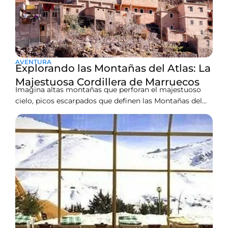
AVENTURA
Explorando las Montañas del Atlas: La
Majestuosa Cordillera de Marruecos
Imagina altas montañas que perforan el majestuoso
cielo, picos escarpados que definen las Montañas del
Atlas en Marruecos. Se levantan majestuosamente en
todo Marruecos, una parte clave de las montañas de
Marruecos. No son solo rocas; están vivas y respiran,
una belleza natural a la que pertenece la nación. Estas