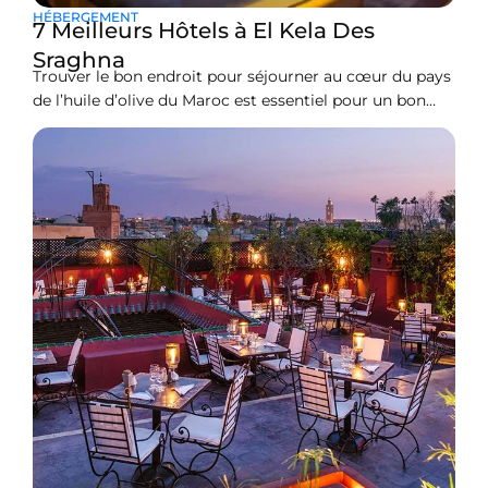
HÉBERGEMENT
7 Meilleurs Hôtels à El Kela Des
Sraghna
Trouver le bon endroit pour séjourner au cœur du pays
de l’huile d’olive du Maroc est essentiel pour un bon
voyage. Alors qu’El Kelaa des Sraghna est célèbre pour
ses immenses oliveraies et ses ambiances
traditionnelles, sa scène hôtelière est un mélange de
monuments classiques de la ville et de