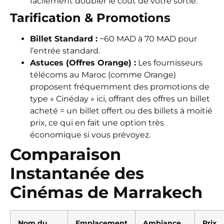
facilement doubler le coût de votre sortie.
Tarification & Promotions
Billet Standard :
~60 MAD à 70 MAD pour
l’entrée standard.
Astuces (Offres Orange) :
Les fournisseurs
télécoms au Maroc (comme Orange)
proposent fréquemment des promotions de
type « Cinéday » ici, offrant des offres un billet
acheté = un billet offert ou des billets à moitié
prix, ce qui en fait une option très
économique si vous prévoyez.
Comparaison
Instantanée des
Cinémas de Marrakech
Nom du
Emplacement
Ambiance
Prix