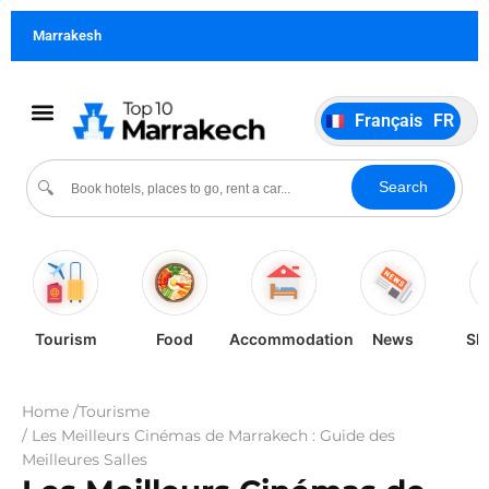
German
DE
Marrakesh
Italiano
IT
Português
PT
Français
FR
Español
ES
Culture Evénements
À propos de nous
Search
🔍
Tourism
Food
Accommodation
News
Sh
Home /
Tourisme
/ Les Meilleurs Cinémas de Marrakech : Guide des
Meilleures Salles