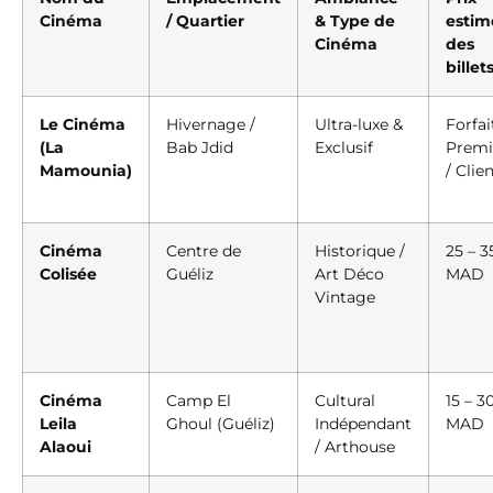
Cinéma
/ Quartier
& Type de
estim
Cinéma
des
billet
Le Cinéma
Hivernage /
Ultra-luxe &
Forfai
(La
Bab Jdid
Exclusif
Prem
Mamounia)
/ Clie
Cinéma
Centre de
Historique /
25 – 3
Colisée
Guéliz
Art Déco
MAD
Vintage
Cinéma
Camp El
Cultural
15 – 3
Leila
Ghoul (Guéliz)
Indépendant
MAD
Alaoui
/ Arthouse