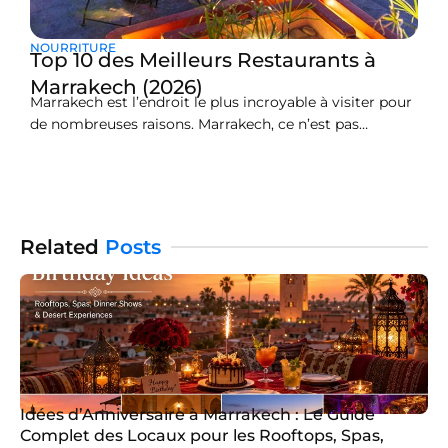
NOURRITURE
Top 10 des Meilleurs Restaurants à
Marrakech (2026)
Marrakech est l’endroit le plus incroyable à visiter pour
de nombreuses raisons. Marrakech, ce n’est pas
seulement des paysages à couper le souffle, des souk
bondés et des structures magnifiques, c’est aussi un
véritable paradis pour les gourmets du monde entier.
Vous ne pouvez pas passer à côté de la
Related
Posts
Idées d’Anniversaire à Marrakech : Le Guide
Complet des Locaux pour les Rooftops, Spas,