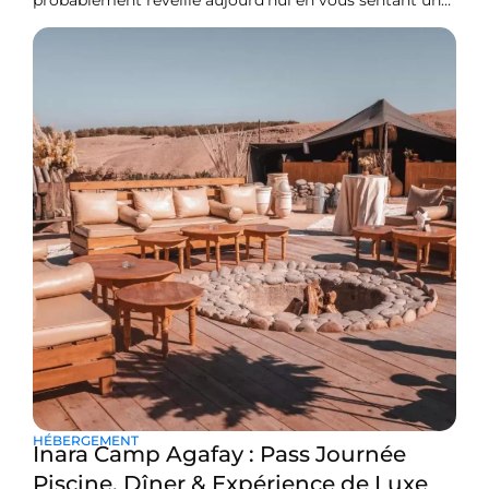
probablement réveillé aujourd’hui en vous sentant un
peu plus reposé. À 3h00 du matin le dimanche 15
février, tout le pays a officiellement reculé ses horloges
d’une heure. Ce changement marque la fin de l’ »heure
d’été » pour quelques
HÉBERGEMENT
Inara Camp Agafay : Pass Journée
Piscine, Dîner & Expérience de Luxe