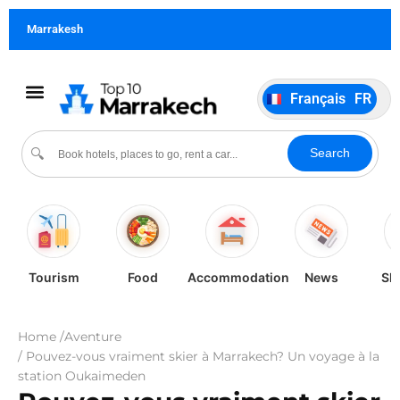
German
DE
Marrakesh
Italiano
IT
Português
PT
Français
FR
Español
ES
Culture Evénements
À propos de nous
Search
🔍
Tourism
Food
Accommodation
News
Sh
Home /
Aventure
/ Pouvez-vous vraiment skier à Marrakech? Un voyage à la
station Oukaimeden