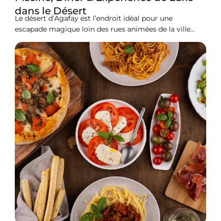
dans le Désert
Le désert d’Agafay est l’endroit idéal pour une
escapade magique loin des rues animées de la ville
rouge. Contrairement aux dunes sablonneuses du
Sahara, qui nécessitent des heures de route, Agafay
offre un paysage rocheux et lunaire à seulement 45
minutes du centre-ville. Au cœur de ce désert se trouve