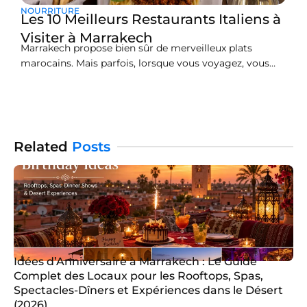
NOURRITURE
Les 10 Meilleurs Restaurants Italiens à
Visiter à Marrakech
Marrakech propose bien sûr de merveilleux plats
marocains. Mais parfois, lorsque vous voyagez, vous
avez vraiment envie de vous sentir chez vous, comme
avec des plats italiens.Trouver le meilleur restaurant
italien que Marrakech offre peut sembler délicat dans
une grande ville. Nous avons lu des milliers d’avis de
voyageurs et
Related
Posts
Idées d’Anniversaire à Marrakech : Le Guide
Complet des Locaux pour les Rooftops, Spas,
Spectacles-Dîners et Expériences dans le Désert
(2026)