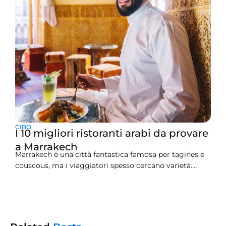
CIBO
I 10 migliori ristoranti arabi da provare
a Marrakech
Marrakech è una città fantastica famosa per tagines e
couscous, ma i viaggiatori spesso cercano varietà.
Forse hai voglia di veri mezzes libanesi o di saporite
carni grigliate turche mentre sei qui. Trovare i posti
migliori per questi altri sapori arabi può essere un vero
mal di testa. Per aiutarti