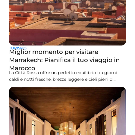
TURISMO
Miglior momento per visitare
Marrakech: Pianifica il tuo viaggio in
Marocco
La Città Rossa offre un perfetto equilibrio tra giorni
caldi e notti fresche, brezze leggere e cieli pieni di
stelle. Le temperature confortevoli, i cieli sereni, le
ricche dune e la cultura brillante, fanno di Marrakech un
luogo da visitare indipendentemente dalla cultura di
appartenenza. Pur non essendoci un momento