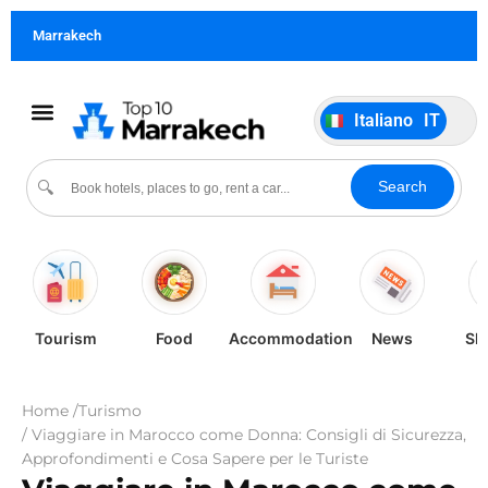
Français
FR
Marrakech
German
DE
Português
PT
Italiano
IT
Español
ES
Cultura & Eventi
Search
🔍
Tourism
Food
Accommodation
News
Sh
Home /
Turismo
/ Viaggiare in Marocco come Donna: Consigli di Sicurezza,
Approfondimenti e Cosa Sapere per le Turiste