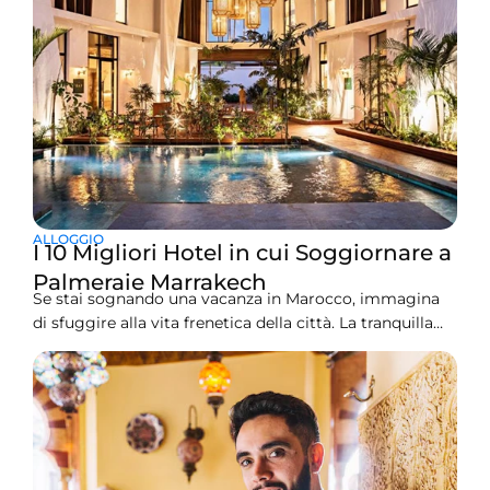
ALLOGGIO
I 10 Migliori Hotel in cui Soggiornare a
Palmeraie Marrakech
Se stai sognando una vacanza in Marocco, immagina
di sfuggire alla vita frenetica della città. La tranquilla
oasi di Palmeraie offre proprio questo. È una vasta area
fuori Marrakech piena di migliaia di bellissime palme.
Qui trovi pace, vero lusso e incredibili resort. Scegliere
l’hotel perfetto nella Palmeraie di Marrakech