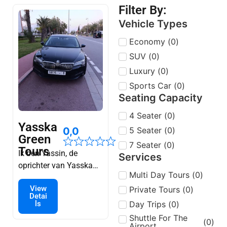
Filter By:
Vehicle Types
Economy
(
0
)
SUV
(
0
)
Luxury
(
0
)
Sports Car
(
0
)
Seating Capacity
4 Seater
(
0
)
Yasska
5 Seater
(
0
)
0,0
Green
7 Seater
(
0
)
Tours
Ik ben Yassin, de
Services
oprichter van Yasska
Multi Day Tours
(
0
)
Green Tours.
View
Private Tours
(
0
)
Gepassioneerd door
Detai
reizen, hou ik ervan om
Day Trips
(
0
)
ls
onbekende plekken te
Shuttle For The
(
0
)
Airport
verkennen en unieke