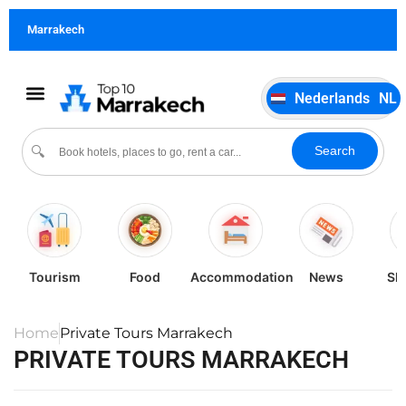
German
DE
Marrakech
Italiano
IT
Português
PT
Nederlands
NL
Español
ES
Cultuur & evenementen
Search
🔍
Tourism
Food
Accommodation
News
Sh
Home
Private Tours Marrakech
PRIVATE TOURS MARRAKECH