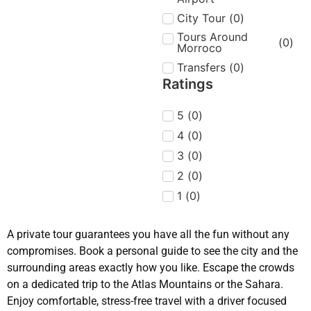
ervaringen te delen.
City Tour
(
0
)
Doe mee met deze
Tours Around
(
0
)
Morroco
zoektocht naar
authentieke
Transfers
(
0
)
ontdekkingen en
Ratings
verborgen schatten
5
(
0
)
over de hele wereld.
Met Yassine Travel
4
(
0
)
beleef je onvergetelijke
3
(
0
)
avonturen weg van de
2
(
0
)
klassieke toeristische
1
(
0
)
paden. Bereid je […]
A private tour guarantees you have all the fun without any
compromises. Book a personal guide to see the city and the
surrounding areas exactly how you like. Escape the crowds
on a dedicated trip to the Atlas Mountains or the Sahara.
Enjoy comfortable, stress-free travel with a driver focused