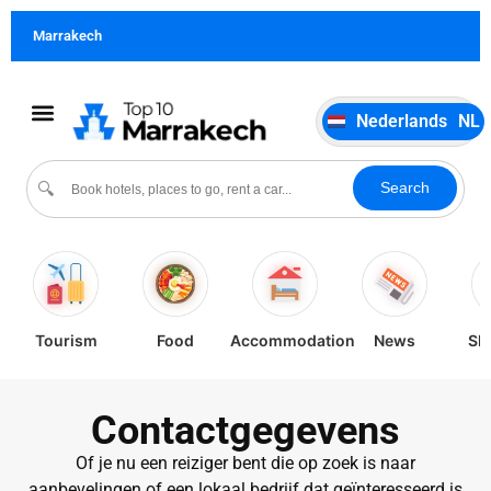
German
DE
Marrakech
Italiano
IT
Português
PT
Nederlands
NL
Español
ES
Cultuur & evenementen
Search
🔍
Tourism
Food
Accommodation
News
Sh
Contactgegevens
Of je nu een reiziger bent die op zoek is naar
aanbevelingen of een lokaal bedrijf dat geïnteresseerd is