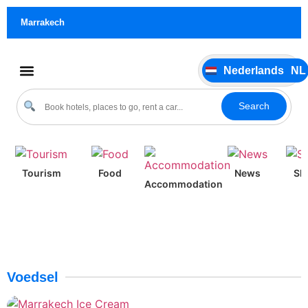
German
DE
Marrakech
Italiano
IT
Português
PT
Nederlands
NL
Español
ES
Cultuur & evenementen
Search
Tourism
Food
News
Sh
Accommodation
Voedsel