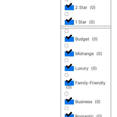
2 Star
(
0
)
1 Star
(
0
)
Budget
(
0
)
Midrange
(
0
)
Luxury
(
0
)
Family-Friendly
(
0
)
Business
(
0
)
Romantic
(
0
)