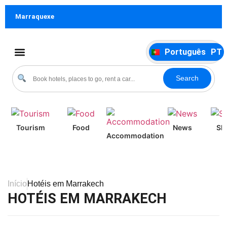
Français
FR
Marraquexe
German
DE
Italiano
IT
Português
PT
Español
ES
Cultura e eventos
Search
Tourism
Food
News
Sh
Accommodation
Início
Hotéis em Marrakech
HOTÉIS EM MARRAKECH