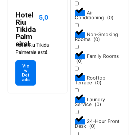
arquitetura de
Marrakech […]
Air
Hotel
5,0
Conditioning
(
0
)
Riu
Tikida
Non-Smoking
Palm
Rooms
(
0
)
eiral
Hotel Riu Tikida
Palmeraie está
Family Rooms
situado em meio a
(
0
)
Vie
jardins exóticos e
w
tem todas as
Det
Rooftop
ails
comodidades que
Terrace
(
0
)
você precisa para
desfrutar de umas
Laundry
férias inesquecíveis
Service
(
0
)
em um oásis de paz.
Este hotel com tudo
24-Hour Front
incluído em
Desk
(
0
)
Marrakech oferece