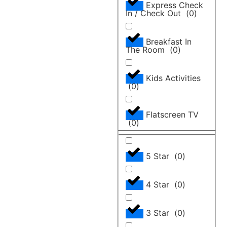
Express Check
In / Check Out
(
0
)
Breakfast In
The Room
(
0
)
Kids Activities
(
0
)
Flatscreen TV
(
0
)
5 Star
(
0
)
4 Star
(
0
)
3 Star
(
0
)