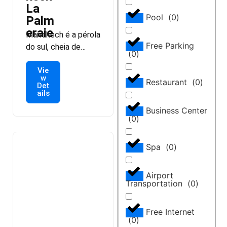
La
a atmosfera serena
Pool
(
0
)
Palm
com a decoração […]
eraie
Marrakech é a pérola
Free Parking
do sul, cheia de
(
0
)
charme, mistério e
Vie
agitação, na
w
Restaurant
(
0
)
encruzilhada do
Det
ails
Saara e do Alto
Atlas. O Village Club
Business Center
(
0
)
Med, situado no
mais antigo palmeiral
de Marrocos, reflete
Spa
(
0
)
o aspecto íntimo da
medina, fomentando
Airport
o seu modo de vida
Transportation
(
0
)
com seus jardins,
culinária refinada e
Free Internet
acolhida calorosa. A
(
0
)