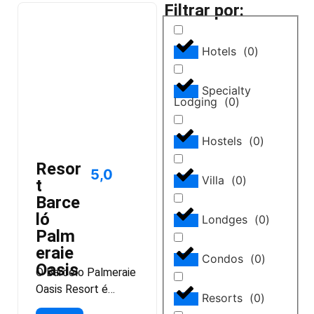
Filtrar por:
Hotels
(
0
)
Specialty
Lodging
(
0
)
Hostels
(
0
)
Resor
5,0
Villa
(
0
)
t
Barce
ló
Londges
(
0
)
Palm
eraie
Condos
(
0
)
Oasis
O Barcelo Palmeraie
Oasis Resort é
Resorts
(
0
)
elogiado por muitos