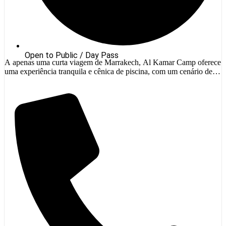
Open to Public / Day Pass
A apenas uma curta viagem de Marrakech, Al Kamar Camp oferece
uma experiência tranquila e cênica de piscina, com um cenário de
paisagens naturais e arredores inspirados no deserto. Este destino
View Details
único combina relaxamento com aventura ao ar livre, tornando-se
uma escolha perfeita para os viajantes que buscam um passeio
tranquilo para fugir da agitação […]