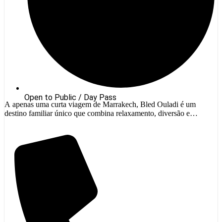
Open to Public / Day Pass
A apenas uma curta viagem de Marrakech, Bled Ouladi é um
destino familiar único que combina relaxamento, diversão e
descoberta em um belo cenário ao ar livre. Perfeito para famílias
View Details
com crianças, esta experiência combina uma refrescante piscina com
uma fazenda educativa interativa, atividades voltadas para crianças e
culinária marroquina para um dia completo de […]