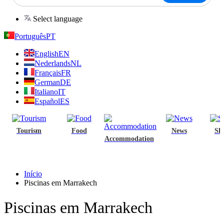
Select language
Português
PT
English
EN
Nederlands
NL
Français
FR
German
DE
Italiano
IT
Español
ES
Tourism
Food
News
Sh
Accommodation
Início
Piscinas em Marrakech
Piscinas em Marrakech