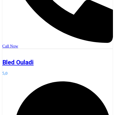
Call Now
Bled Ouladi
5,0