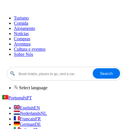
Turismo
Comida
Alojamento
Notícias
Compras
Aventura
Cultura e eventos
Sobre Nós
Search
Select language
Português
PT
English
EN
Nederlands
NL
Français
FR
German
DE