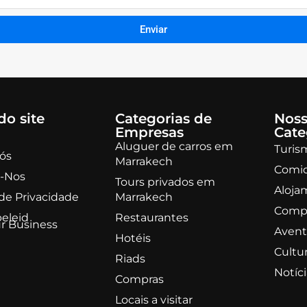
Enviar
do site
Categorias de
Noss
Empresas
Cate
Aluguer de carros em
Turis
ós
Marrakech
Comi
-Nos
Tours privados em
Aloja
 de Privacidade
Marrakech
Comp
beleid
Restaurantes
r Business
Avent
Hotéis
Cultu
Riads
Notíc
Compras
Locais a visitar