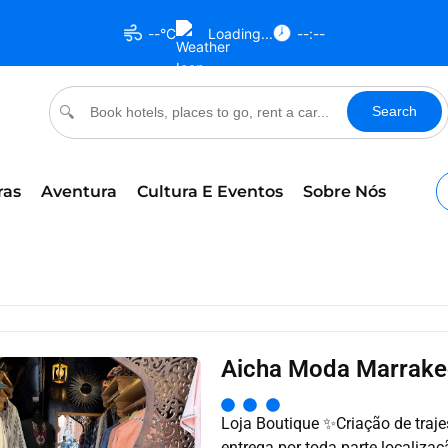
--°C
Loading...
--:--
Search
🔍
ras
Aventura
Cultura E Eventos
Sobre Nós
Aicha Moda Marrake
Loja Boutique ✨️Criação de traj
entrega por toda parte localiz