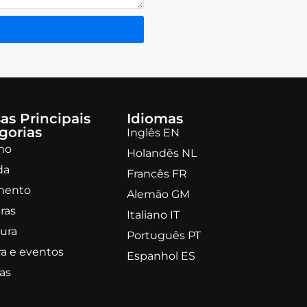
as Principais
Idiomas
gorias
Inglês EN
mo
Holandês NL
da
Francês FR
mento
Alemão GM
ras
Italiano IT
ura
Português PT
ra e eventos
Espanhol ES
ias