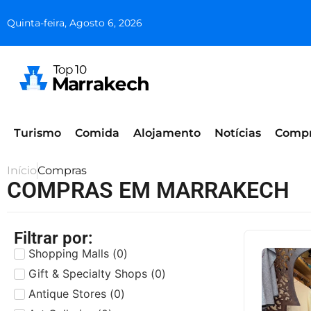
Quinta-feira, Agosto 6, 2026
Turismo
Comida
Alojamento
Notícias
Comp
Início
Compras
COMPRAS EM MARRAKECH
Filtrar por:
Shopping Malls
(
0
)
Gift & Specialty Shops
(
0
)
Antique Stores
(
0
)