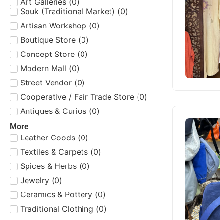
Art Galleries
(
0
)
Souk (Traditional Market)
(
0
)
Artisan Workshop
(
0
)
Boutique Store
(
0
)
Concept Store
(
0
)
Modern Mall
(
0
)
Street Vendor
(
0
)
Cooperative / Fair Trade Store
(
0
)
Antiques & Curios
(
0
)
More
Leather Goods
(
0
)
Textiles & Carpets
(
0
)
Spices & Herbs
(
0
)
Jewelry
(
0
)
Ceramics & Pottery
(
0
)
Traditional Clothing
(
0
)