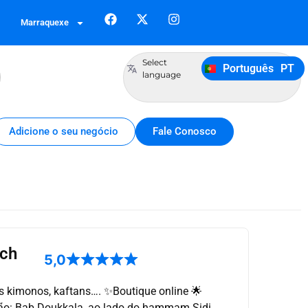
Français
FR
Marraquexe
German
DE
Italiano
IT
Select
Português
PT
Español
ES
language
Adicione o seu negócio
Fale Conosco
ch
5,0
es kimonos, kaftans…. ✨️Boutique online 🌟
ação: Bab Doukkala, ao lado do hammam Sidi