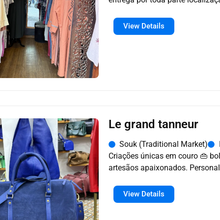
Hssen ou Ali📍
View Details
Le grand tanneur
Souk (Traditional Market)
Criações únicas em couro 👜 bol
artesãos apaixonados. Personali
View Details