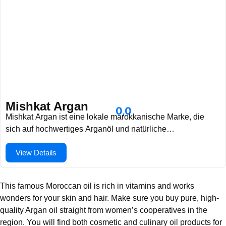
Mishkat Argan
0,0
Mishkat Argan ist eine lokale marokkanische Marke, die
sich auf hochwertiges Arganöl und natürliche
Schönheitsprodukte spezialisiert hat. Bekannt für seine
View Details
authentischen, traditionell hergestellten Formeln, bietet der
Laden Hautpflege-, Haarpflege- und Wellnessprodukte aus
reinem marokkanischem Arganöl an. Mishkat Argan ist eine
This famous Moroccan oil is rich in vitamins and works
ausgezeichnete Wahl für Besucher, die nach echten, lokal
wonders for your skin and hair. Make sure you buy pure, high-
bezogenen Schönheits-Essentials und natürlichen
quality Argan oil straight from women’s cooperatives in the
marokkanischen Selbstpflegeprodukten suchen.
region. You will find both cosmetic and culinary oil products for