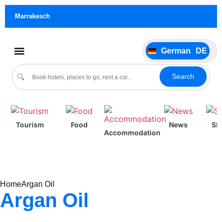
Français
FR
Marrakesch
Italiano
IT
Português
PT
German
DE
Español
ES
Kultur und Veranstaltungen
Search
🔍
Tourism
Food
News
Sh
Accommodation
Home
Argan Oil
Argan Oil