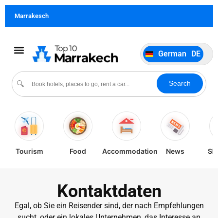
Français
FR
Marrakesch
Italiano
IT
Português
PT
German
DE
Español
ES
Kultur und Veranstaltungen
Search
🔍
Tourism
Food
Accommodation
News
Sh
Kontaktdaten
Egal, ob Sie ein Reisender sind, der nach Empfehlungen
sucht, oder ein lokales Unternehmen, das Interesse an