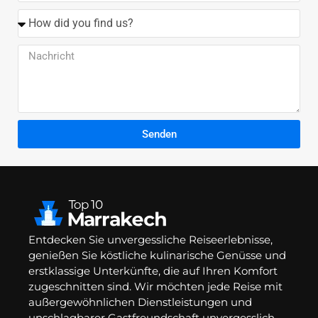
Senden
Entdecken Sie unvergessliche Reiseerlebnisse,
genießen Sie köstliche kulinarische Genüsse und
erstklassige Unterkünfte, die auf Ihren Komfort
zugeschnitten sind. Wir möchten jede Reise mit
außergewöhnlichen Dienstleistungen und
unschlagbarer Gastfreundschaft unvergesslich