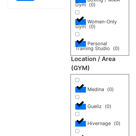
Trainingsumgebun
Gym
(
0
)
g für Einheimische
und Besucher
Women-Only
bietet. Das
Gym
(
0
)
Fitnessstudio bietet
eine Vielzahl von
Personal
Trainingsmöglichke
Training Studio
(
0
)
iten, darunter
Location / Area
Kraftgeräte und
(GYM)
Cardiogeräte, was
es sowohl für
Anfänger als auch
Medina
(
0
)
für regelmäßige
Fitnessbegeisterte
geeignet macht.
Gueliz
(
0
)
Hivernage
(
0
)