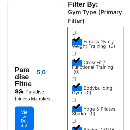
Filter By:
Gym Type (Primary
Filter)
Fitness Gym /
Weight Training
(
0
)
CrossFit /
Functional Training
Para
(
0
)
5,0
dise
Fitne
Bodybuilding
ss
Gym Paradise
Gym
(
0
)
Fitness Marrakesch
ist ein modernes
Yoga & Pilates
Vie
Fitnessstudio, das
Studio
(
0
)
w
eine gut
Det
ails
ausgestattete
Boxing / MMA