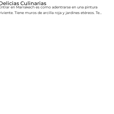
Delicias Culinarias
Entrar en Marrakech es como adentrarse en una pintura
viviente. Tiene muros de arcilla roja y jardines etéreos. Te
encantará el eco de la tradición que resuena a lo largo de las
calles. Obtén lo mejor de la ciudad con The Oberoi
Marrakech. Este oasis sereno está a solo 20