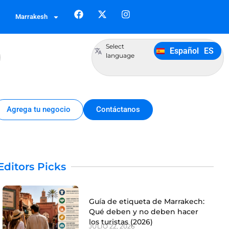
Français
FR
Marrakesh
German
DE
Italiano
IT
Select
Español
ES
Português
PT
language
Agrega tu negocio
Contáctanos
Editors Picks
Guía de etiqueta de Marrakech:
Qué deben y no deben hacer
los turistas (2026)
JULIO 22, 2026