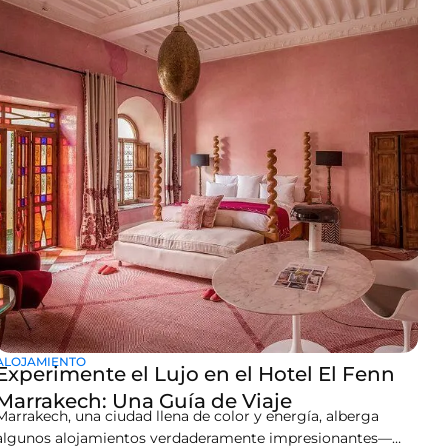
que planeas hacer. Si eres alguien con un sentido calmado
de la naturaleza y una vista bajo el cielo,
ALOJAMIENTO
Experimente el Lujo en el Hotel El Fenn
Marrakech: Una Guía de Viaje
Marrakech, una ciudad llena de color y energía, alberga
algunos alojamientos verdaderamente impresionantes—