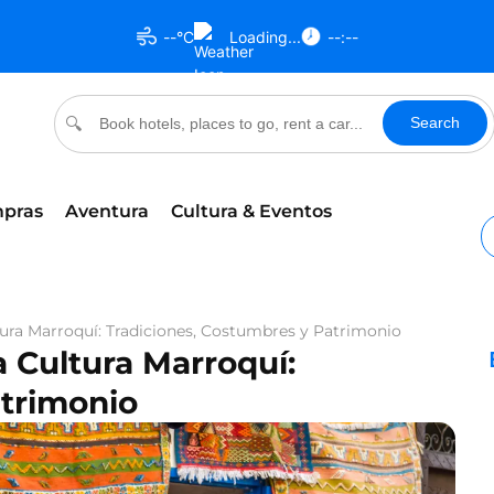
--°C
Loading...
--:--
Search
🔍
pras
Aventura
Cultura & Eventos
tura Marroquí: Tradiciones, Costumbres y Patrimonio
 Cultura Marroquí:
atrimonio