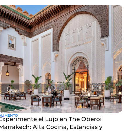
uno de los más encantadores es el El Fenn Hotel Marrakech.
No es solo un hotel; al entrar, te sentirás inmerso en un
mundo de arte, color y tranquilidad. Si uno está planeando
visitar Marrakech buscando algo más
ALIMENTO
Experimente el Lujo en The Oberoi
Marrakech: Alta Cocina, Estancias y