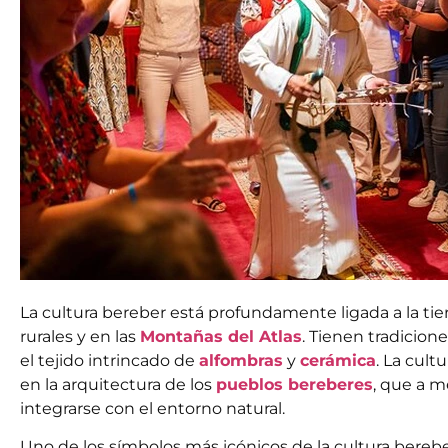
La cultura bereber está profundamente ligada a la ti
rurales y en las
Montañas del Atlas
. Tienen tradicion
el tejido intrincado de
alfombras
y
cerámica
.
La cultu
en la arquitectura de los
pueblos bereberes
, que a 
integrarse con el entorno natural.
Uno de los símbolos más icónicos de la cultura berebe