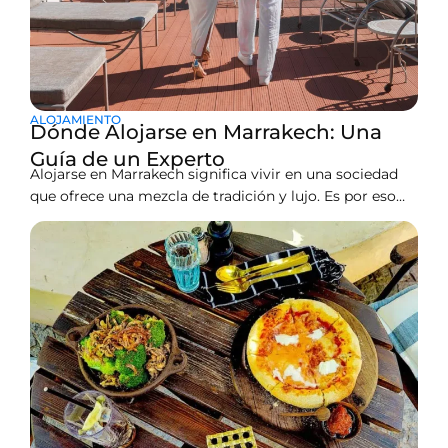
ALOJAMIENTO
Dónde Alojarse en Marrakech: Una
Guía de un Experto
Alojarse en Marrakech significa vivir en una sociedad
que ofrece una mezcla de tradición y lujo. Es por eso
que la ciudad se ubica entre los mejores lugares
turísticos alrededor del pozo. Es un gran lugar para
visitar. Puedes reservar un riad tranquilo y un hotel
boutique elegante. También hay