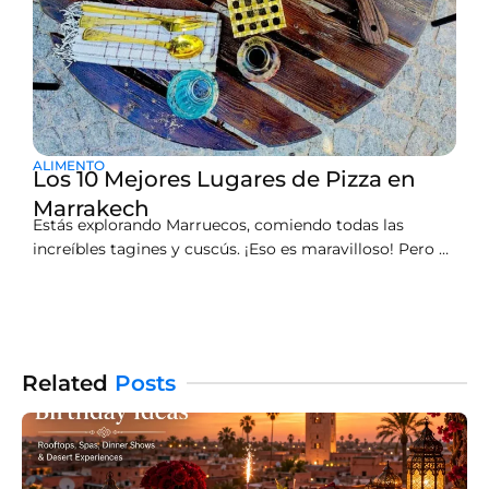
ALIMENTO
Los 10 Mejores Lugares de Pizza en
Marrakech
Estás explorando Marruecos, comiendo todas las
increíbles tagines y cuscús. ¡Eso es maravilloso! Pero a
veces, cuando viajas, de repente necesitas comida
reconfortante. No te preocupes, Marrakech tiene un
secreto: ¡una escena de comida italiana realmente
genial!Encontrar esa porción perfecta puede ser difícil,
así que revisamos cientos de reseñas para
Related
Posts