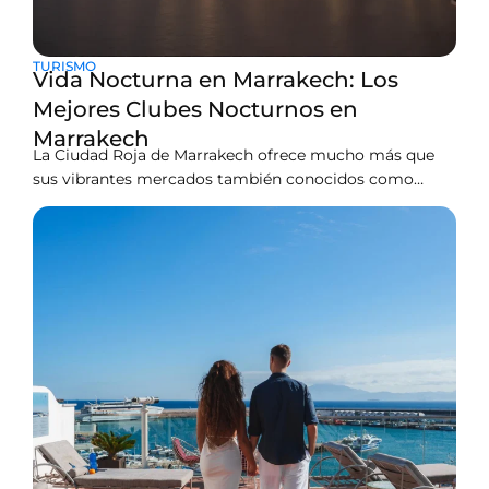
TURISMO
Vida Nocturna en Marrakech: Los
Mejores Clubes Nocturnos en
Marrakech
La Ciudad Roja de Marrakech ofrece mucho más que
sus vibrantes mercados también conocidos como
zocos coloridos, arquitectura vintage y un cielo
hipnotizante sobre dunas doradas. Esta antigua y
floreciente ciudad de Marruecos es conocida por su
estilo de fiesta que atrae a personas de todo el mundo.
Además de