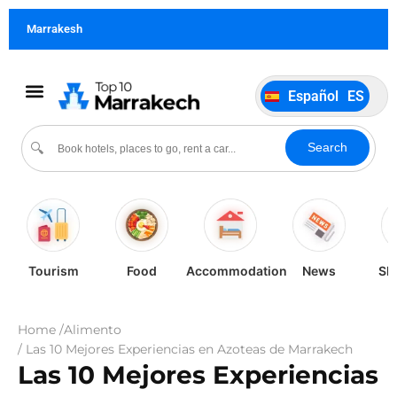
Français
FR
Marrakesh
German
DE
Italiano
IT
Español
ES
Português
PT
Cultura & Eventos
Sobre Nosotros
Search
🔍
Tourism
Food
Accommodation
News
Sh
Home /
Alimento
/ Las 10 Mejores Experiencias en Azoteas de Marrakech
Las 10 Mejores Experiencias