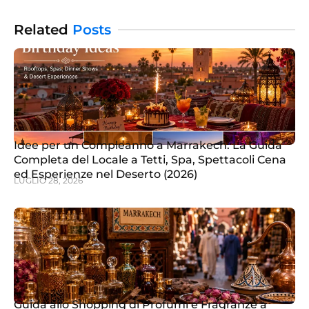
Marrakech, dove puoi concederti un banchetto
tradizionale marocchino mentre ammiri
Related
Posts
Idee per un Compleanno a Marrakech: La Guida
Completa del Locale a Tetti, Spa, Spettacoli Cena
ed Esperienze nel Deserto (2026)
LUGLIO 28, 2026
Guida allo Shopping di Profumi e Fragranze a