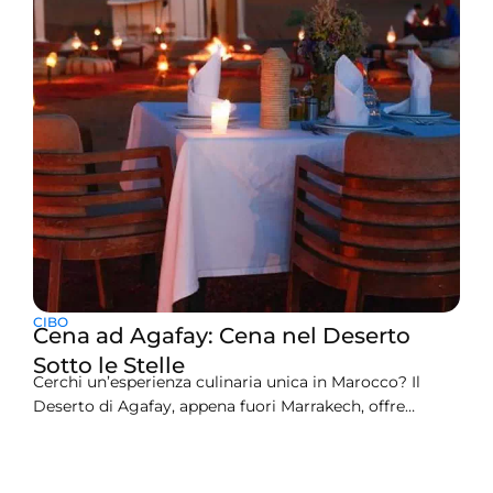
CIBO
Cena ad Agafay: Cena nel Deserto
Sotto le Stelle
Cerchi un’esperienza culinaria unica in Marocco? Il
Deserto di Agafay, appena fuori Marrakech, offre
un’avventura indimenticabile: cenare sotto le stelle in
un ambiente sereno e lussuoso. Una visita al Deserto di
Agafay è una fuga perfetta dalle strade affollate di