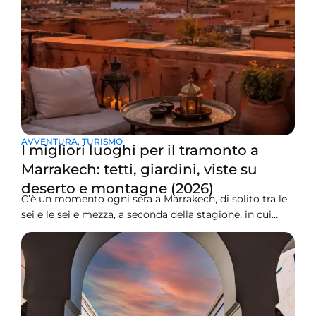
AVVENTURA
,
TURISMO
I migliori luoghi per il tramonto a
Marrakech: tetti, giardini, viste su
deserto e montagne (2026)
C’è un momento ogni sera a Marrakech, di solito tra le
sei e le sei e mezza, a seconda della stagione, in cui
tutta la città sembra fermarsi. Il richiamo alla preghiera
inizia a diffondersi dal minareto della Koutoubia, le
mura color ocra della medina diventano di un
arancione bruciato