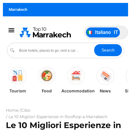
Français
FR
Marrakech
German
DE
Português
PT
Italiano
IT
Español
ES
Cultura & Eventi
Search
🔍
Tourism
Food
Accommodation
News
Sh
Home /
Cibo
/ Le 10 Migliori Esperienze in Rooftop a Marrakech
Le 10 Migliori Esperienze in