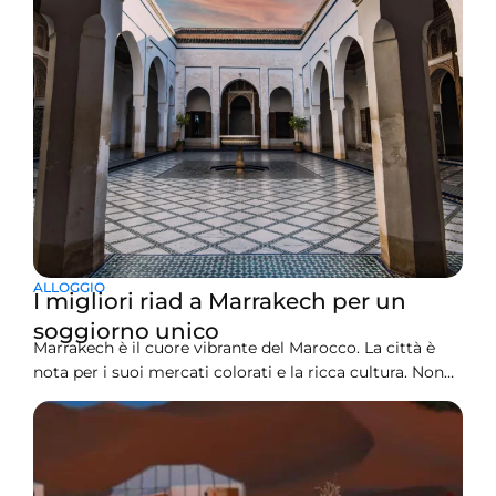
ALLOGGIO
I migliori riad a Marrakech per un
soggiorno unico
Marrakech è il cuore vibrante del Marocco. La città è
nota per i suoi mercati colorati e la ricca cultura. Non
puoi perdere la sua splendida architettura. Ecco perché
le persone amano godere di stare il più vicino possibile
alla sua cultura durante il loro soggiorno a Marrakech.
Uno di