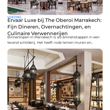
VOEDSEL
Ervaar Luxe bij The Oberoi Marrakech:
Fijn Dineren, Overnachtingen, en
Culinaire Verwennerijen
Binnenlopen in Marrakech is als binnenstappen in een
levend schilderij. Het heeft rode lemen muren en
etherische tuinen. Je zult houden van de echo van
traditioneel geroep door de straten heen. Geniet het
beste van de stad met The Oberoi Marrakech. Deze
serene oase is slechts 20 minuten verwijderd van