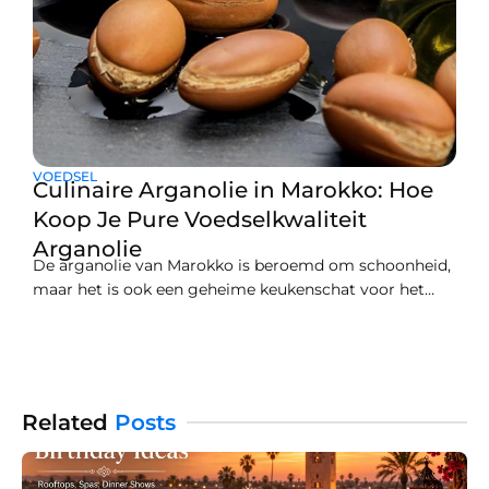
VOEDSEL
Culinaire Arganolie in Marokko: Hoe
Koop Je Pure Voedselkwaliteit
Arganolie
De arganolie van Marokko is beroemd om schoonheid,
maar het is ook een geheime keukenschat voor het
Berbervolk. Als je Marrakech bezoekt, is het proberen
van deze unieke smaak een must. Deze gouden olie is
essentieel in hun dagelijkse keuken.Om thuis een echte
smaak van Marokko te ervaren, moet je
Related
Posts