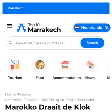
German
DE
Marrakech
Italiano
IT
Português
PT
Nederlands
NL
Español
ES
Cultuur & evenementen
Search
🔍
Tourism
Food
Accommodation
News
Sh
Home /
Nieuws
/ Marokko Draait de Klok Terug Nu Ramadan Nadert
Marokko Draait de Klok