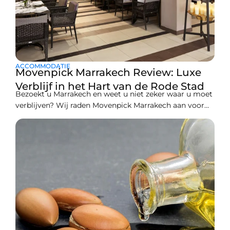
ACCOMMODATIE
Movenpick Marrakech Review: Luxe
Verblijf in het Hart van de Rode Stad
Bezoekt u Marrakech en weet u niet zeker waar u moet
verblijven? Wij raden Movenpick Marrakech aan voor
een uitstekende en comfortabele overnachting tijdens
uw volgende bezoek. Marrakech staat vaak bekend als
de “Rode Stad” vanwege de levendige kleur. Dit
weerspiegelt in de energieën die door deze plek
stromen, die