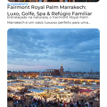
ALOJAMENTO
Fairmont Royal Palm Marrakech:
Luxo, Golfe, Spa & Refúgio Familiar
Entrelaçado na natureza, o Fairmont Royal Palm
Marrakech é um oásis luxuoso perfeito para uma
escapada marroquina.Belamente projetado e
harmoniosamente ligado à natureza, o Fairmont Royal
Palm Marrakech é muito mais do que apenas um hotel;
fica a apenas 20 minutos do centro da cidade. Você vai
adorar este destino