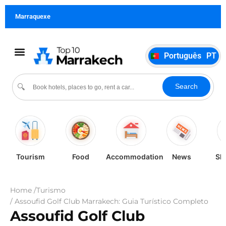
Français
FR
Marraquexe
German
DE
Italiano
IT
Português
PT
Español
ES
Cultura e eventos
Search
🔍
Tourism
Food
Accommodation
News
Sh
Home /
Turismo
/ Assoufid Golf Club Marrakech: Guia Turístico Completo
Assoufid Golf Club