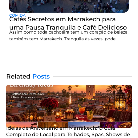
COMIDA
Cafés Secretos em Marrakech para
uma Pausa Tranquila e Café Delicioso
Assim como toda cachoeira tem um coração de beleza,
também tem Marrakech. Tranquila às vezes, pode
sobrecarregar os sentidos – o labirinto de suks, a
vibrante praça Jemaa el-Fna, e aquele contínuo
zumbido de atividade que é a assinatura da cidade. E se
você precisar daquela pausa: um oásis secreto
Related
Posts
Ideias de Aniversário em Marrakech: O Guia
Completo do Local para Telhados, Spas, Shows de