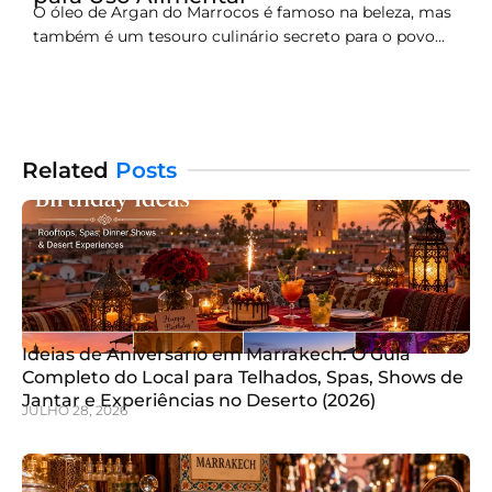
O óleo de Argan do Marrocos é famoso na beleza, mas
também é um tesouro culinário secreto para o povo
Berbere. Quando você visitar Marrakech, experimentar
este sabor único é imprescindível. Este óleo dourado é
essencial na culinária diária deles.Para levar um
verdadeiro gosto do Marrocos para casa, você deve
Related
Posts
Ideias de Aniversário em Marrakech: O Guia
Completo do Local para Telhados, Spas, Shows de
Jantar e Experiências no Deserto (2026)
JULHO 28, 2026