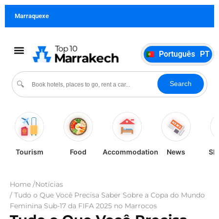
Français
FR
Marraquexe
German
DE
Italiano
IT
Português
PT
Español
ES
Cultura e eventos
Search
🔍
Tourism
Food
Accommodation
News
Sh
Home /
Notícias
/ Tudo o Que Você Precisa Saber Sobre a Copa do Mundo
Feminina Sub-17 da FIFA 2025 no Marrocos