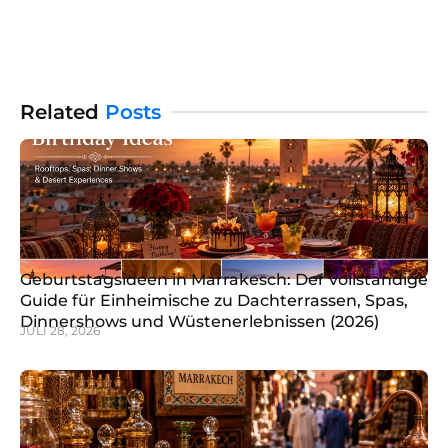
es Leder. Aber mein Lieblingsgeruch in dieser ganzen
Stadt ist warmer Honig und geröstete Mandeln. Er
weht früh am Morgen aus kleinen Bäckereifenstern.
Süßigkeiten sind hier kein nachträglicher Gedanke. Sie
stehen im Zentrum der
Related
Posts
Geburtstagsideen in Marrakesch: Der vollständige
Guide für Einheimische zu Dachterrassen, Spas,
Dinnershows und Wüstenerlebnissen (2026)
JULI 28, 2026