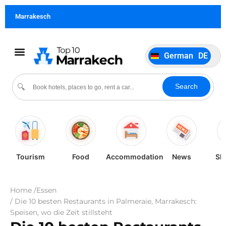
Français
FR
Marrakesch
Italiano
IT
Português
PT
German
DE
Español
ES
Kultur und Veranstaltungen
Search
🔍
Tourism
Food
Accommodation
News
Sh
Home /
Essen
/ Die 10 besten Restaurants in Palmeraie, Marrakesch:
Speisen, wo die Zeit stillsteht