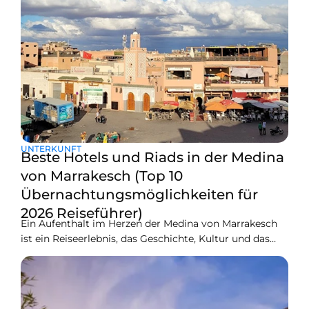
UNTERKUNFT
Beste Hotels und Riads in der Medina
von Marrakesch (Top 10
Übernachtungsmöglichkeiten für
2026 Reiseführer)
Ein Aufenthalt im Herzen der Medina von Marrakesch
ist ein Reiseerlebnis, das Geschichte, Kultur und das
lebendige lokale Leben miteinander verbindet. Die
Medina ist die alte ummauerte Stadt, ein Labyrinth aus
engen Gassen, belebten Souks, alten Palästen,
Dachcafés und versteckten Innenhöfen. Viele Besucher,