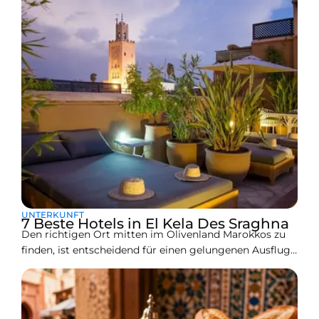
die nach Hotels in der Medina von
UNTERKUNFT
7 Beste Hotels in El Kela Des Sraghna
Den richtigen Ort mitten im Olivenland Marokkos zu
finden, ist entscheidend für einen gelungenen Ausflug.
Während El Kelaa des Sraghna für seine riesigen Haine
und traditionellen Vibes bekannt ist, ist die Hotelszene
eine Mischung aus klassischen Stadtwahrzeichen und
neuen, modernen Apartments. Egal, ob Sie zwischen