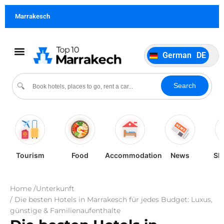
Français
FR
Marrakesch
Italiano
IT
Português
PT
German
DE
Español
ES
Kultur und Veranstaltungen
Search
🔍
Tourism
Food
Accommodation
News
Sh
Home /
Unterkunft
/ Die besten Hotels in Marrakesch für jedes Budget: Luxus,
günstige & Familienaufenthalte