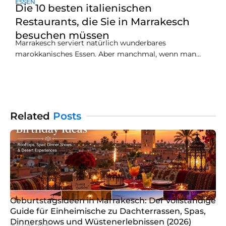
ESSEN
Die 10 besten italienischen
Restaurants, die Sie in Marrakesch
besuchen müssen
Marrakesch serviert natürlich wunderbares
marokkanisches Essen. Aber manchmal, wenn man
reist, möchte man einfach den Geschmack von zu
Hause, wie italienisches Essen.Das beste italienische
Restaurant zu finden, das Marrakesch zu bieten hat,
kann sich in einer großen Stadt schwierig anfühlen.
Wir haben Tausende von Reisendenbewertungen
Related
Posts
gelesen und die besten Informationen
Geburtstagsideen in Marrakesch: Der vollständige
Guide für Einheimische zu Dachterrassen, Spas,
Dinnershows und Wüstenerlebnissen (2026)