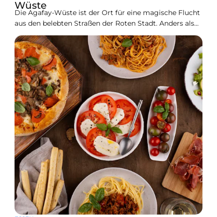
Wüste
Die Agafay-Wüste ist der Ort für eine magische Flucht
aus den belebten Straßen der Roten Stadt. Anders als
die Sanddünen der Sahara, die stundenlange Fahrten
erfordern, bietet Agafay eine felsige, mondähnliche
Landschaft nur 45 Minuten vom Stadtzentrum
entfernt. Im Herzen dieser Wüste liegt das Inara Camp,
ein luxuriöses Öko-Resort, das