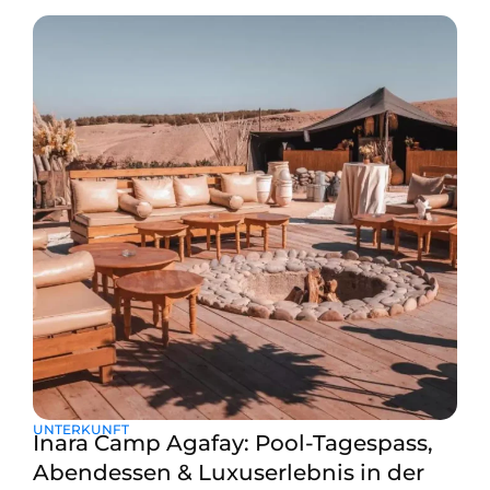
fesselnde Energie aus, die Besucher mit ihrer reichen
Geschichte und ihren Traditionen in den Bann zieht.
Alles wird zu einem sensorischen Vergnügen: von
chaotischen Souks bis zu ruhigen Gärten. Während die
Düfte
UNTERKUNFT
Inara Camp Agafay: Pool-Tagespass,
Abendessen & Luxuserlebnis in der