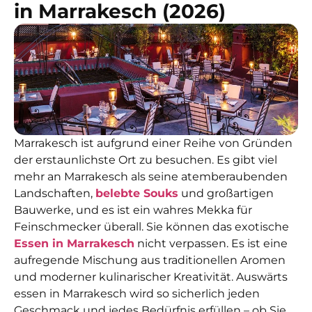
in Marrakesch (2026)
Marrakesch ist aufgrund einer Reihe von Gründen
der erstaunlichste Ort zu besuchen. Es gibt viel
mehr an Marrakesch als seine atemberaubenden
Landschaften,
belebte Souks
und großartigen
Bauwerke, und es ist ein wahres Mekka für
Feinschmecker überall. Sie können das exotische
Essen in Marrakesch
nicht verpassen. Es
ist eine
aufregende Mischung aus traditionellen Aromen
und moderner kulinarischer Kreativität.
Auswärts
essen in Marrakesch
wird so sicherlich jeden
Geschmack und jedes Bedürfnis erfüllen – ob Sie