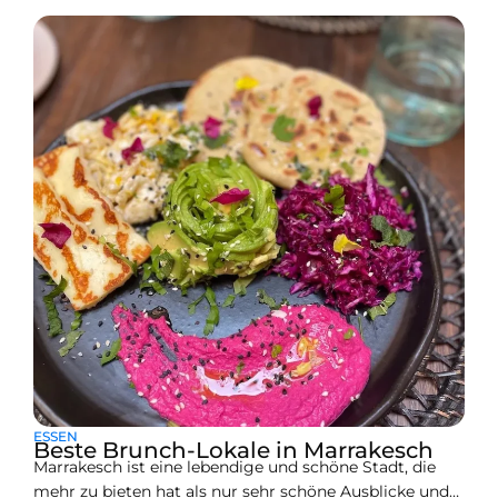
schwingenden Palmen das Geräusch der Stadt
ausblenden. Das ist das grüne Herz von Marrakesch,
Palmeraie. Riads sind hier mehr als nur Gebäude. Sie
bewahren ruhige Zeiten, Erinnerungen und
Geheimnisse. Diese Riads würden Ihnen
ESSEN
Beste Brunch-Lokale in Marrakesch
Marrakesch ist eine lebendige und schöne Stadt, die
mehr zu bieten hat als nur sehr schöne Ausblicke und