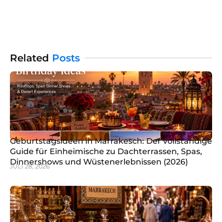
lebendige Souks. Sie ist auch ein Paradies für
Feinschmecker. An den Wochenenden wird die Stadt
von fantastischen Brunch-Orten erleuchtet. Wenn Sie
nach meinem Brunch Marrakesch suchen oder einfach
nur nach einem Ort
Related
Posts
Geburtstagsideen in Marrakesch: Der vollständige
Guide für Einheimische zu Dachterrassen, Spas,
Dinnershows und Wüstenerlebnissen (2026)
JULI 28, 2026