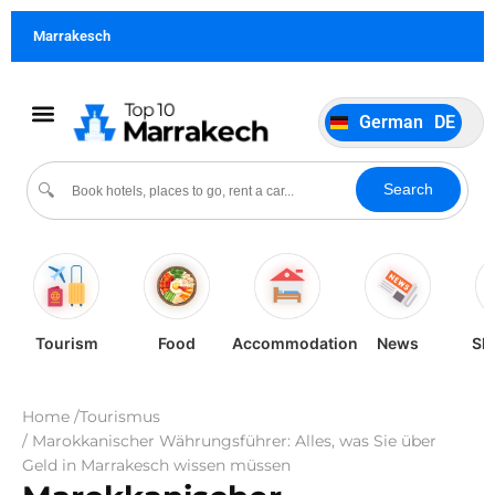
Français
FR
Marrakesch
Italiano
IT
Português
PT
German
DE
Español
ES
Kultur und Veranstaltungen
Search
🔍
Tourism
Food
Accommodation
News
Sh
Home /
Tourismus
/ Marokkanischer Währungsführer: Alles, was Sie über
Geld in Marrakesch wissen müssen