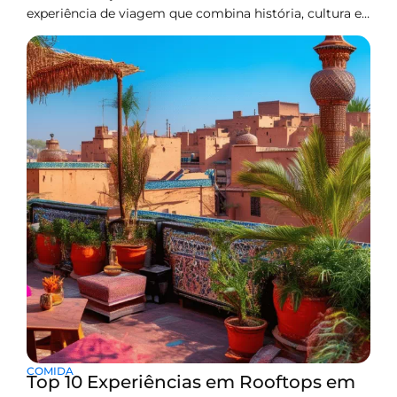
experiência de viagem que combina história, cultura e
a vibrante vida local. A Medina é a antiga cidade
murada, um labirinto de vielas estreitas, souks
movimentados, palácios antigos, cafés em terraços e
pátios escondidos. Muitos visitantes que procuram
hotéis na Medina
COMIDA
Top 10 Experiências em Rooftops em