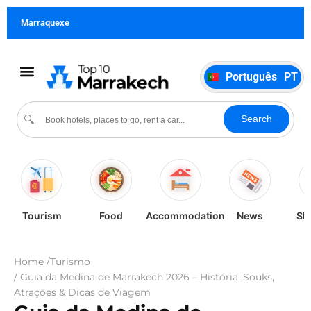
Français
FR
Marraquexe
German
DE
Italiano
IT
Português
PT
Español
ES
Cultura e eventos
Search
🔍
Tourism
Food
Accommodation
News
Sh
Home /
Turismo
/ Guia da Medina de Marrakech 2026 – História, Souks,
Atrações & Dicas de Viagem