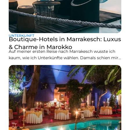
UNTERKUNFT
Boutique-Hotels in Marrakesch: Luxus
& Charme in Marokko
Auf meiner ersten Reise nach Marrakesch wusste ich
kaum, wie ich Unterkünfte wählen. Damals schien mir
ein Hotel die einzige Option zu sein – und dann fand ich
mich in einem Hotelzimmer wieder, das ich für
langweilig und unpersönlich hielt. Das war der
Moment, in dem mir klar wurde, dass