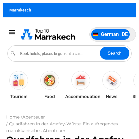
Français
FR
Marrakesch
Italiano
IT
Português
PT
German
DE
Español
ES
Kultur und Veranstaltungen
Search
🔍
Tourism
Food
Accommodation
News
Sh
Home /
Abenteuer
/ Quadfahren in der Agafay-Wüste: Ein aufregendes
marokkanisches Abenteuer