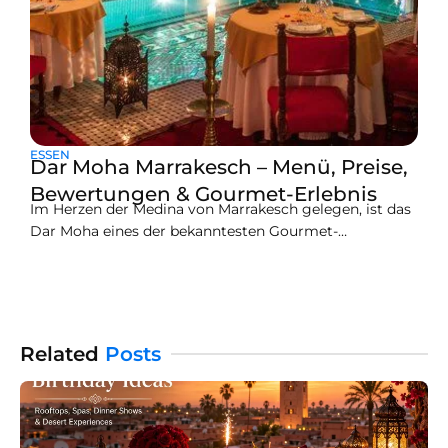
ESSEN
Dar Moha Marrakesch – Menü, Preise,
Bewertungen & Gourmet-Erlebnis
Im Herzen der Medina von Marrakesch gelegen, ist das
Dar Moha eines der bekanntesten Gourmet-
Restaurants der Stadt. In einem atemberaubenden Riad
mit einem Innenhof am Pool bietet es ein raffiniertes
marokkanisches gastronomisches Erlebnis unter der
Leitung von Chefkoch Moha Fedal.Das Dar Moha-Menü
ist bekannt für seine moderne Interpretation der
Related
Posts
traditionellen