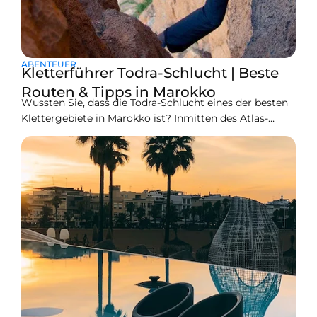
ABENTEUER
Kletterführer Todra-Schlucht | Beste
Routen & Tipps in Marokko
Wussten Sie, dass die Todra-Schlucht eines der besten
Klettergebiete in Marokko ist? Inmitten des Atlas-
Gebirgesist es ein unglaubliches Naturwunder, das
wirklich bemerkenswert ist und Kletterer aus allen
Ecken der Welt anzieht. Sind Sie der städtischen Hektik
überdrüssig und suchen nach einem schnellen Ausweg,
ohne sich vollständig auf eine mehrtägige
Trekkingreise