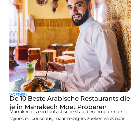
naar hotels in Marrakech Medina of hotels
VOEDSEL
De 10 Beste Arabische Restaurants die
je in Marrakech Moet Proberen
Marrakech is een fantastische stad, beroemd om de
tajines en couscous, maar reizigers zoeken vaak naar
variatie. Misschien heb je zin in echte Libanese mezzes
of smaakvolle Turkse gegrilde vleesgerechten terwijl je
hier bent. De beste plekken vinden voor deze andere