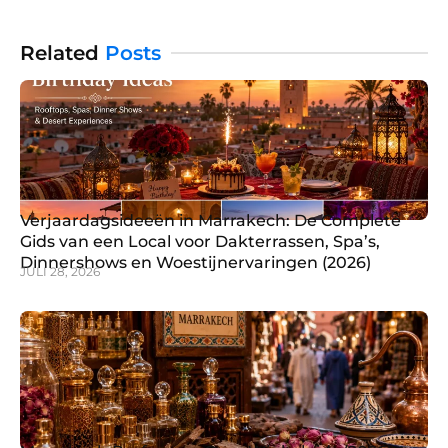
Arabische smaken kan een echte hoofdpijn zijn. Om je
Related
Posts
Verjaardagsideeën in Marrakech: De Complete
Gids van een Local voor Dakterrassen, Spa’s,
Dinnershows en Woestijnervaringen (2026)
JULI 28, 2026