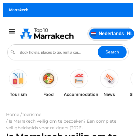
German
DE
Marrakech
Italiano
IT
Português
PT
Nederlands
NL
Español
ES
Cultuur & evenementen
Search
🔍
Tourism
Food
Accommodation
News
Sh
Home /
Toerisme
/ Is Marrakech veilig om te bezoeken? Een complete
veiligheidsgids voor reizigers (2026)