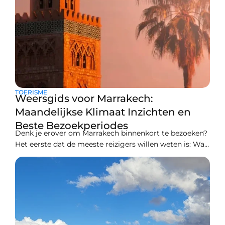
TOERISME
Weersgids voor Marrakech:
Maandelijkse Klimaat Inzichten en
Beste Bezoekperiodes
Denk je erover om Marrakech binnenkort te bezoeken?
Het eerste dat de meeste reizigers willen weten is: Wat
is het weer daar? Het weer beïnvloedt sterk hoe je de
kleurrijke souks verkent, grootse paleizen bezoekt en
geniet van muntthee op terrascafés, maar het kennen
van de omstandigheden kan de hele