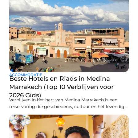
ACCOMMODATIE
Beste Hotels en Riads in Medina
Marrakech (Top 10 Verblijven voor
2026 Gids)
Verblijven in het hart van Medina Marrakech is een
reiservaring die geschiedenis, cultuur en het levendige
lokale leven combineert. De Medina is de oude
ommuurde stad, een doolhof van smalle straatjes,
drukke souks, oude paleizen, dakterrascafé’s en
verborgen binnenplaatsen. Veel bezoekers die zoeken